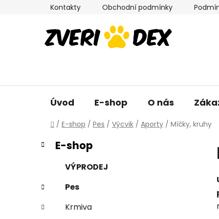
Přejít
Kontakty
Obchodní podmínky
Podmín
na
obsah
Úvod
E-shop
O nás
Záka
Domů
/
E-shop
/
Pes
/
Výcvik
/
Aporty
/
Míčky, kruhy
P
K
Přeskočit
E-shop
a
kategorie
o
t
s
VÝPRODEJ
e
t
g
Pes
r
o
a
r
Krmiva
i
n