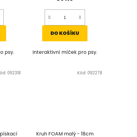
DO KOŠÍKU
o psy.
Interaktivní míček pro psy.
ód:
092318
Kód:
092278
pískací
Kruh FOAM malý - 18cm