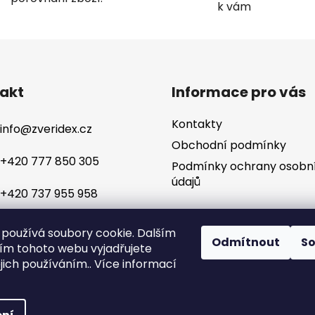
k vám
akt
Informace pro vás
Kontakty
info
@
zveridex.cz
Obchodní podmínky
+420 777 850 305
Podmínky ochrany osobn
údajů
+420 737 955 958
používá soubory cookie. Dalším
Odmítnout
S
m tohoto webu vyjadřujete
ejich používáním.. Více informací