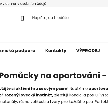
ky ochrany osobních údajů
znická podpora
Kontakty
VÝPRODEJ
Pomůcky na aportování -
Užijte si aktivní hru se svým psem
! Nabízíme
aportovac
přirozený lovecký instinkt,
zlepšují kondici a posilují v
materiály, různé velikosti a tvary pro každého psa. Perfek