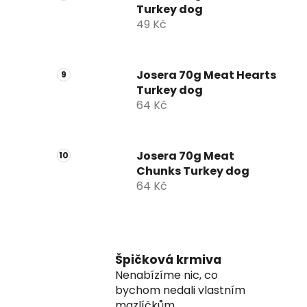
Turkey dog
49 Kč
Josera 70g Meat Hearts
Turkey dog
64 Kč
Josera 70g Meat
Chunks Turkey dog
64 Kč
Špičková krmiva
Nenabízíme nic, co
bychom nedali vlastním
mazlíčkům.