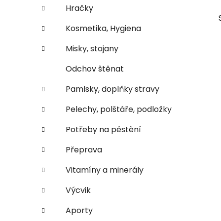
e
n
Hračky
í
Kosmetika, Hygiena
p
a
Misky, stojany
n
Odchov štěnat
e
l
Pamlsky, doplňky stravy
Pelechy, polštáře, podložky
Potřeby na pěstění
Přeprava
Vitamíny a minerály
Výcvik
Aporty