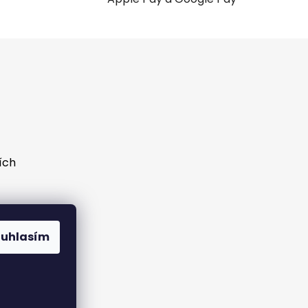
ích
ouhlasím