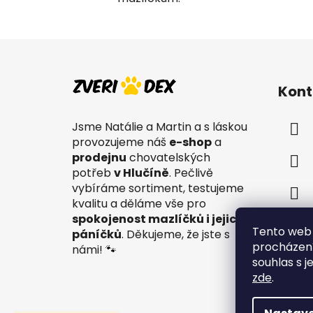
Z
á
Kont
p
a
Jsme Natálie a Martin a s láskou
t
provozujeme náš
e-shop
a
í
prodejnu
chovatelských
potřeb
v Hlučíně
. Pečlivě
vybíráme sortiment, testujeme
kvalitu a děláme vše pro
spokojenost mazlíčků i jejich
Tento web 
páníčků
. Děkujeme, že jste s
procházení
námi! 🐾
souhlas s j
zde
.