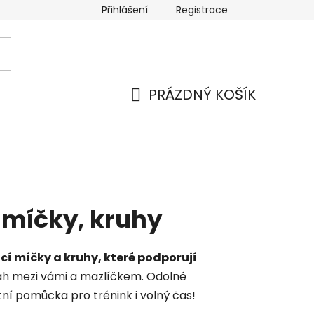
Přihlášení
Registrace
PRÁZDNÝ KOŠÍK
NÁKUPNÍ
KOŠÍK
 míčky, kruhy
í míčky a kruhy, které podporují
ztah mezi vámi a mazlíčkem. Odolné
tní pomůcka pro trénink i volný čas!