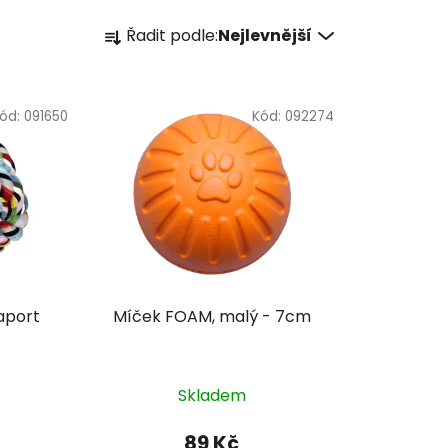
Ř
Řadit podle:
Nejlevnější
a
z
e
ód:
091650
Kód:
092274
n
í
p
r
o
d
u
k
Míček FOAM, malý - 7cm
t
ů
Skladem
89 Kč