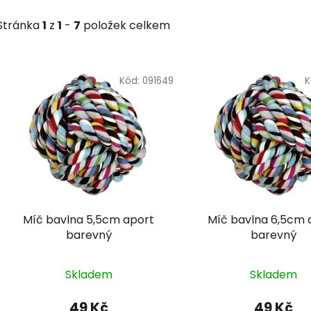
Stránka
1
z
1
-
7
položek celkem
V
ý
Kód:
091649
K
p
i
s
p
r
o
d
Míč bavlna 5,5cm aport
Míč bavlna 6,5cm aport
u
barevný
barevný
k
t
Skladem
Skladem
ů
49 Kč
49 Kč