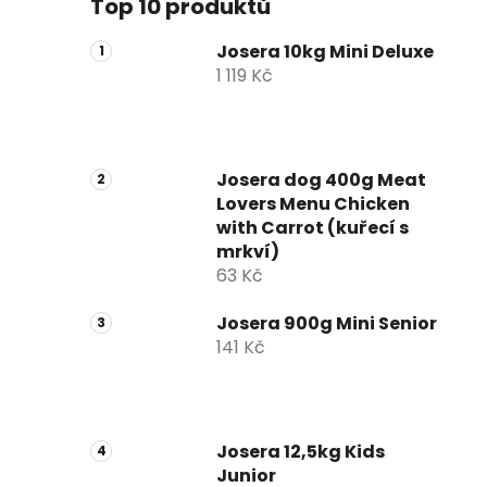
Top 10 produktů
Josera 10kg Mini Deluxe
1 119 Kč
Josera dog 400g Meat
Lovers Menu Chicken
with Carrot (kuřecí s
mrkví)
63 Kč
Josera 900g Mini Senior
141 Kč
Josera 12,5kg Kids
Junior