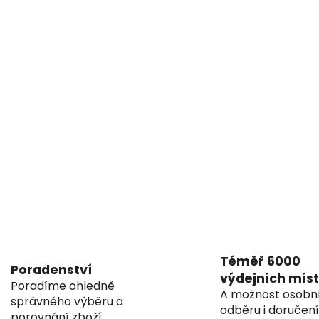
s
u
Téměř 6000
Poradenství
výdejních míst
Poradíme ohledně
A možnost osobn
správného výběru a
odběru i doručen
porovnání zboží.