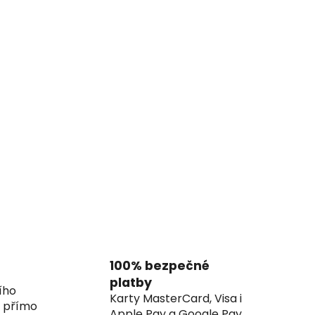
100% bezpečné
platby
ího
Karty MasterCard, Visa i
í přímo
Apple Pay a Google Pay