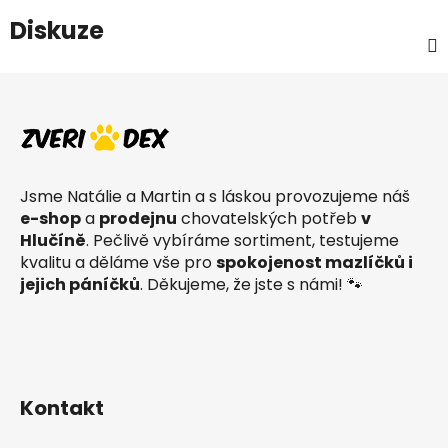
Diskuze
Z
á
p
a
t
Jsme Natálie a Martin a s láskou provozujeme náš
í
e-shop
a
prodejnu
chovatelských potřeb
v
Hlučíně
. Pečlivě vybíráme sortiment, testujeme
kvalitu a děláme vše pro
spokojenost mazlíčků i
jejich páníčků
. Děkujeme, že jste s námi! 🐾
Kontakt