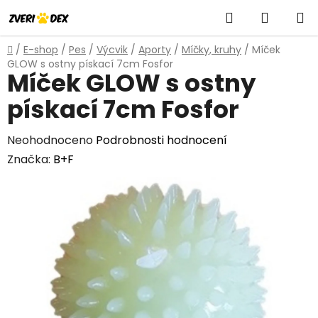
Přejít
Hledat
NÁKUP
na
obsah
KOŠÍK
Domů
/
E-shop
/
Pes
/
Výcvik
/
Aporty
/
Míčky, kruhy
/
Míček
GLOW s ostny pískací 7cm Fosfor
Míček GLOW s ostny
pískací 7cm Fosfor
Průměrné
Neohodnoceno
Podrobnosti hodnocení
hodnocení
Značka:
B+F
produktu
je
0,0
z
5
hvězdiček.