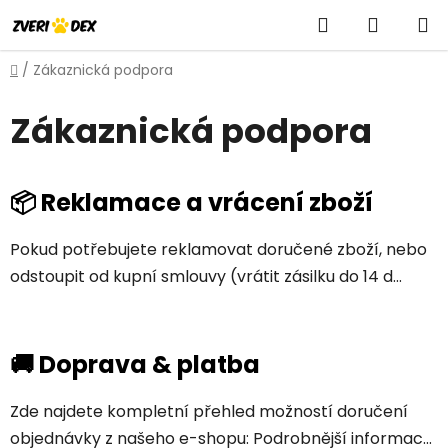
Přejít
Hledat
NÁKUP
na
obsah
KOŠÍK
Domů
/
Zákaznická podpora
Zákaznická podpora
V
📦 Reklamace a vrácení zboží
ý
p
Pokud potřebujete reklamovat doručené zboží, nebo
i
odstoupit od kupní smlouvy (vrátit zásilku do 14 d...
s
č
l
🚚 Doprava & platba
á
n
Zde najdete kompletní přehled možností doručení
k
objednávky z našeho e-shopu: Podrobnější informac...
ů