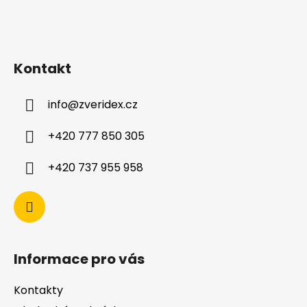
v
ý
p
i
Kontakt
s
u
info
@
zveridex.cz
+420 777 850 305
+420 737 955 958
Informace pro vás
Kontakty