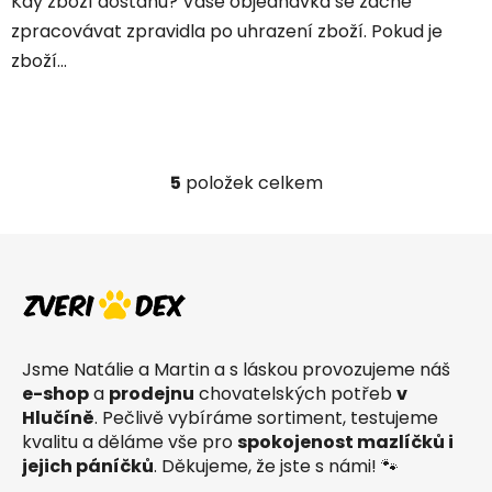
Kdy zboží dostanu? Vaše objednávka se začne
zpracovávat zpravidla po uhrazení zboží. Pokud je
zboží...
5
položek celkem
O
v
l
Z
á
á
d
p
a
a
c
t
í
Jsme Natálie a Martin a s láskou provozujeme náš
í
p
e-shop
a
prodejnu
chovatelských potřeb
v
r
Hlučíně
. Pečlivě vybíráme sortiment, testujeme
v
kvalitu a děláme vše pro
spokojenost mazlíčků i
k
jejich páníčků
. Děkujeme, že jste s námi! 🐾
y