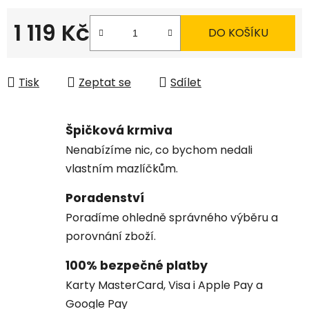
1 119 Kč
DO KOŠÍKU
Měrná cena:
Tisk
Zeptat se
Sdílet
Špičková krmiva
Nenabízíme nic, co bychom nedali
vlastním mazlíčkům.
Poradenství
Poradíme ohledně správného výběru a
porovnání zboží.
100% bezpečné platby
Karty MasterCard, Visa i Apple Pay a
Google Pay