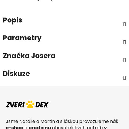
Popis
Parametry
Značka
Josera
Diskuze
Z
á
p
a
t
Jsme Natálie a Martin a s láskou provozujeme náš
í
e-shop
a
prodejnu
chovatelských potřeb
v