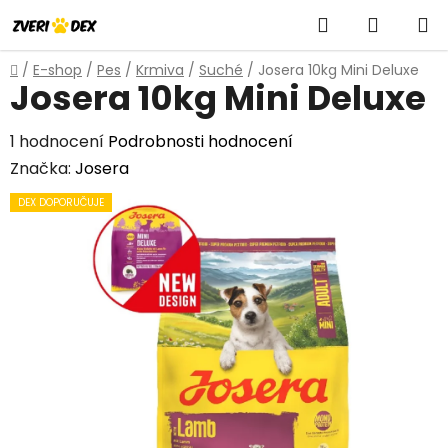
Přejít
Hledat
NÁKUP
na
obsah
KOŠÍK
Domů
/
E-shop
/
Pes
/
Krmiva
/
Suché
/
Josera 10kg Mini Deluxe
Josera 10kg Mini Deluxe
Průměrné
1 hodnocení
Podrobnosti hodnocení
hodnocení
Značka:
Josera
produktu
DEX DOPORUČUJE
je
5,0
z
5
hvězdiček.