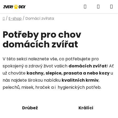
Přejít
Hledat
NÁKUP
na
obsah
KOŠÍK
Domů
/
E-shop
/
Domácí zvířata
Potřeby pro chov
domácích zvířat
V této sekci naleznete vše, co potřebujete pro
spokojený a zdravý život vašich
domácích zvířat
! Ať
už chováte
kachny, slepice, prasata a nebo kozy
u
nás najdete širokou nabídku
kvalitních krmiv
,
pelechů, misek, hraček a i hygienických potřeb.
Drůbež
Králíci