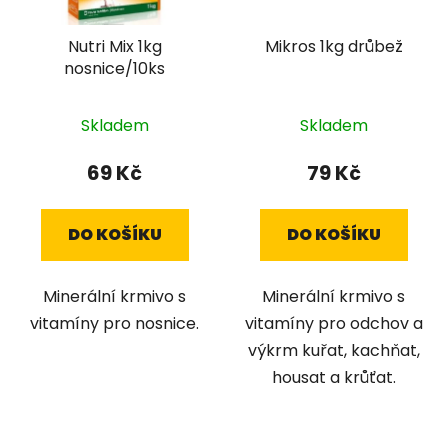
Nutri Mix 1kg
Mikros 1kg drůbež
nosnice/10ks
Skladem
Skladem
69 Kč
79 Kč
DO KOŠÍKU
DO KOŠÍKU
Minerální krmivo s
Minerální krmivo s
vitamíny pro nosnice.
vitamíny pro odchov a
výkrm kuřat, kachňat,
housat a krůťat.