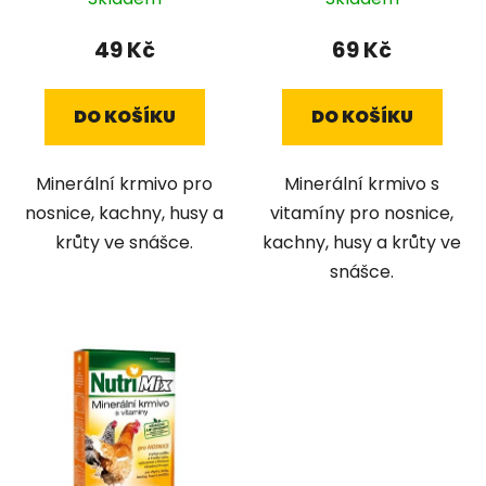
k
t
49 Kč
69 Kč
ů
DO KOŠÍKU
DO KOŠÍKU
Minerální krmivo pro
Minerální krmivo s
nosnice, kachny, husy a
vitamíny pro nosnice,
krůty ve snášce.
kachny, husy a krůty ve
snášce.