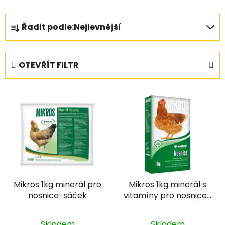
Ř
Řadit podle:
Nejlevnější
a
z
e
OTEVŘÍT FILTR
n
í
V
p
ý
r
p
o
i
d
s
u
p
k
r
t
Mikros 1kg minerál pro
Mikros 1kg minerál s
o
ů
nosnice-sáček
vitamíny pro nosnice-
d
krabice
u
Skladem
Skladem