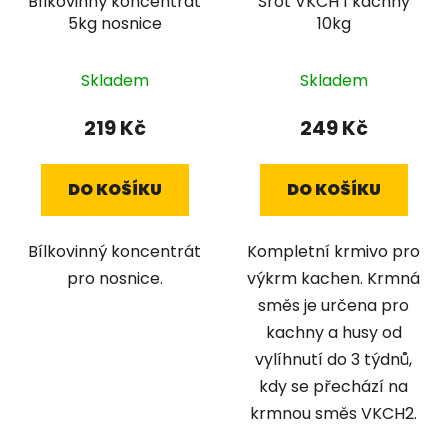
Bílkovinný koncentrát
Šrot VKCH 1 kachny
5kg nosnice
10kg
Skladem
Skladem
219 Kč
249 Kč
DO KOŠÍKU
DO KOŠÍKU
Bílkovinný koncentrát
Kompletní krmivo pro
pro nosnice.
výkrm kachen. Krmná
směs je určena pro
kachny a husy od
vylíhnutí do 3 týdnů,
kdy se přechází na
krmnou směs VKCH2.