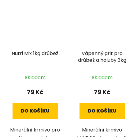
Nutri Mix 1kg drůbež
Vápenný grit pro
drůbež a holuby 3kg
Skladem
Skladem
79 Kč
79 Kč
DO KOŠÍKU
DO KOŠÍKU
Minerální krmivo pro
Minerální krmivo