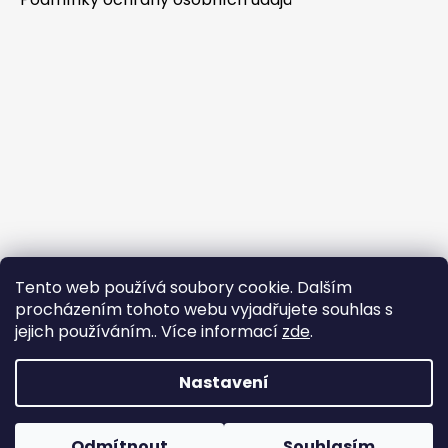
Tento web používá soubory cookie. Dalším
procházením tohoto webu vyjadřujete souhlas s
jejich používáním.. Více informací
zde
.
Nastavení
Tvorba e-shopu
: Ondřej Doležal
Vytvořil Shoptet
Odmítnout
Souhlasím