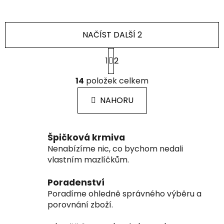
NAČÍST DALŠÍ 2
S
1
2
t
r
O
á
14
položek celkem
v
n
l
k
NAHORU
á
o
d
v
a
á
c
n
Špičková krmiva
í
í
Nenabízíme nic, co bychom nedali
p
vlastním mazlíčkům.
r
v
Poradenství
k
Poradíme ohledně správného výběru a
y
porovnání zboží.
v