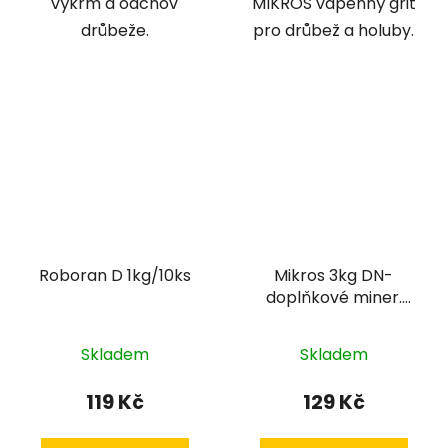
výkrm a odchov
MIKROS vápenný grit
drůbeže.
pro drůbež a holuby.
Roboran D 1kg/10ks
Mikros 3kg DN-
doplňkové miner.
krmivo pro nosnice
Skladem
Skladem
119 Kč
129 Kč