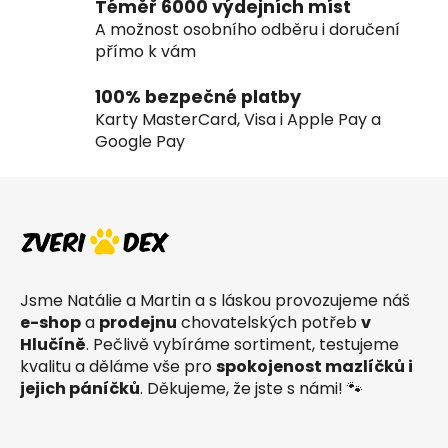
ý
Téměř 6000 výdejních míst
p
A možnost osobního odběru i doručení
i
přímo k vám
s
u
100% bezpečné platby
Karty MasterCard, Visa i Apple Pay a
Google Pay
Z
á
p
a
t
Jsme Natálie a Martin a s láskou provozujeme náš
í
e-shop
a
prodejnu
chovatelských potřeb
v
Hlučíně
. Pečlivě vybíráme sortiment, testujeme
kvalitu a děláme vše pro
spokojenost mazlíčků i
jejich páníčků
. Děkujeme, že jste s námi! 🐾