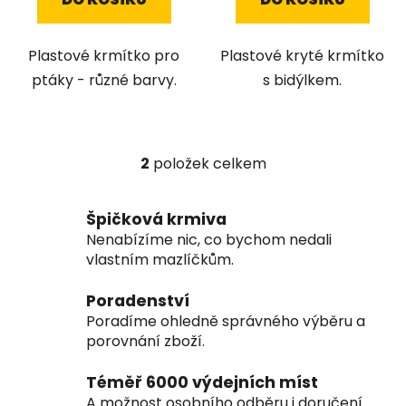
Plastové krmítko pro
Plastové kryté krmítko
ptáky - různé barvy.
s bidýlkem.
2
položek celkem
O
v
l
Špičková krmiva
á
Nenabízíme nic, co bychom nedali
d
vlastním mazlíčkům.
a
c
Poradenství
í
Poradíme ohledně správného výběru a
p
porovnání zboží.
r
v
Téměř 6000 výdejních míst
k
A možnost osobního odběru i doručení