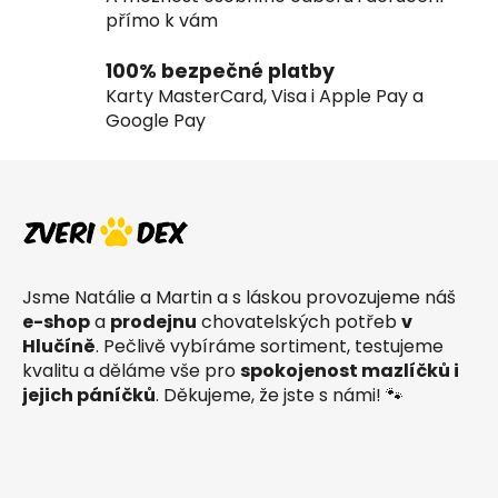
y
přímo k vám
v
ý
100% bezpečné platby
p
Karty MasterCard, Visa i Apple Pay a
i
Google Pay
s
u
Z
á
p
a
t
Jsme Natálie a Martin a s láskou provozujeme náš
í
e-shop
a
prodejnu
chovatelských potřeb
v
Hlučíně
. Pečlivě vybíráme sortiment, testujeme
kvalitu a děláme vše pro
spokojenost mazlíčků i
jejich páníčků
. Děkujeme, že jste s námi! 🐾