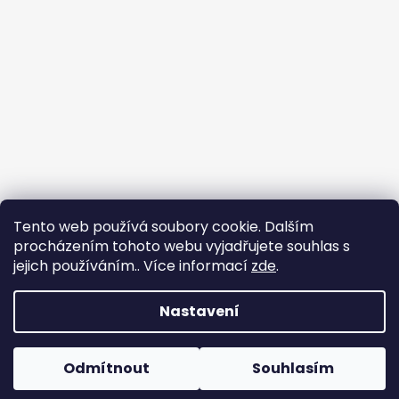
Tento web používá soubory cookie. Dalším
procházením tohoto webu vyjadřujete souhlas s
jejich používáním.. Více informací
zde
.
Nastavení
Tvorba e-shopu
: Ondřej Doležal
Vytvořil Shoptet
Odmítnout
Souhlasím
Copyright 2026
Zveridex
. Všechna práva
Dovolená do 17.8.
vyhrazena.