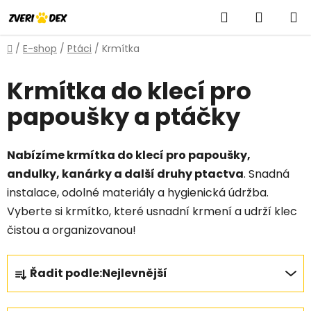
Přejít
Hledat
NÁKUP
na
obsah
KOŠÍK
Domů
/
E-shop
/
Ptáci
/
Krmítka
Krmítka do klecí pro
papoušky a ptáčky
Nabízíme krmítka do klecí pro papoušky,
andulky, kanárky a další druhy ptactva
. Snadná
instalace, odolné materiály a hygienická údržba.
Vyberte si krmítko, které usnadní krmení a udrží klec
čistou a organizovanou!
Ř
Řadit podle:
Nejlevnější
a
z