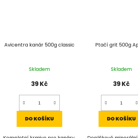
Avicentra kanár 500g classic
Ptačí grit 500g A
Skladem
Skladem
39 Kč
39 Kč
DO KOŠÍKU
DO KOŠÍKU
Kompletní krmivo pro kanáry.
Doplňkové minerální