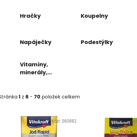
Hračky
Koupelny
Napáječky
Podestýlky
Vitamíny,
minerály,
písky
Stránka
1
z
6
-
70
položek celkem
V
ý
Kód:
060882
K
p