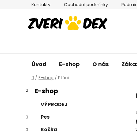
Přejít
Kontakty
Obchodní podmínky
Podmín
na
obsah
Úvod
E-shop
O nás
Záka
Domů
/
E-shop
/
Ptáci
P
K
Přeskočit
E-shop
a
kategorie
o
t
s
VÝPRODEJ
e
t
g
Pes
r
o
a
r
Kočka
i
n