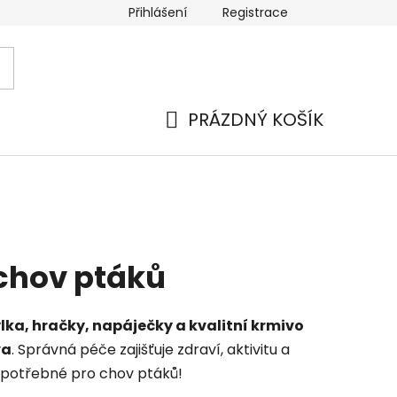
Přihlášení
Registrace
PRÁZDNÝ KOŠÍK
NÁKUPNÍ
KOŠÍK
chov ptáků
lka, hračky, napáječky a kvalitní krmivo
va
. Správná péče zajišťuje zdraví, aktivitu a
e potřebné pro chov ptáků!