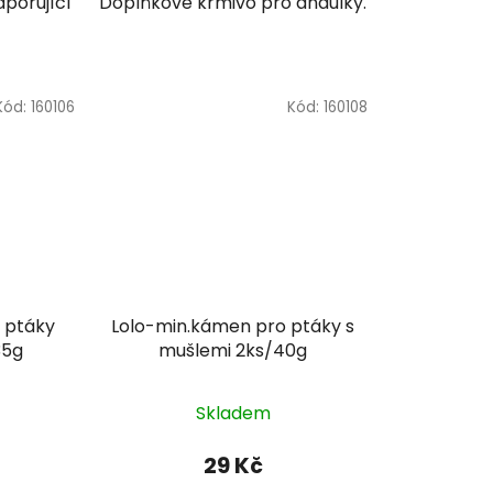
porující
Doplňkové krmivo pro andulky.
Kód:
160106
Kód:
160108
 ptáky
Lolo-min.kámen pro ptáky s
35g
mušlemi 2ks/40g
Skladem
29 Kč