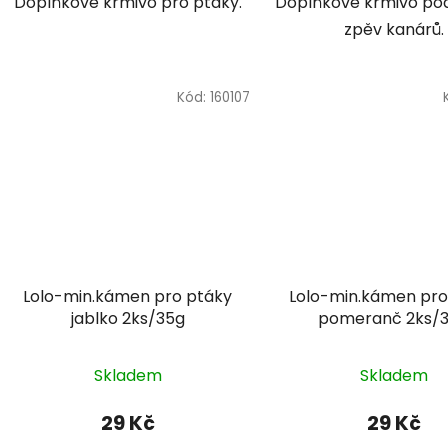
Doplňkové krmivo pro ptáky.
Doplňkové krmivo pod
zpěv kanárů.
Kód:
160107
Lolo-min.kámen pro ptáky
Lolo-min.kámen pro
jablko 2ks/35g
pomeranč 2ks/
Skladem
Skladem
29 Kč
29 Kč