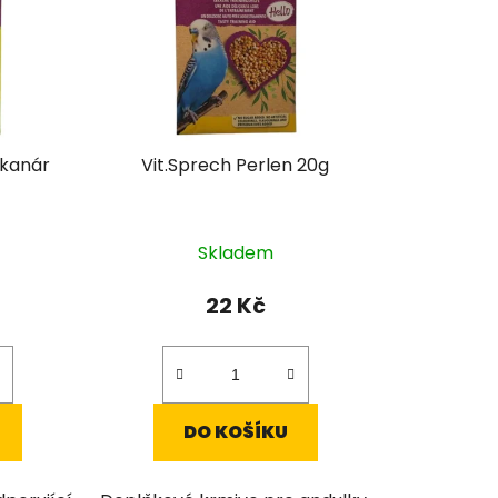
p
r
o
d
u
k
 kanár
Vit.Sprech Perlen 20g
t
ů
Skladem
22 Kč
DO KOŠÍKU