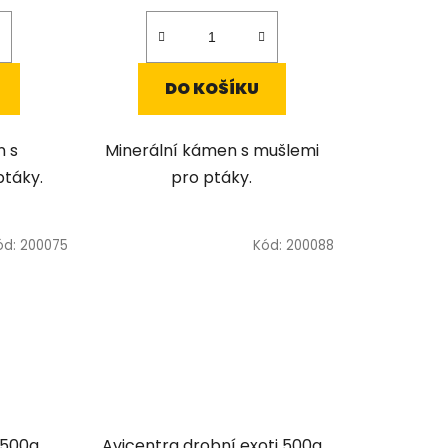
DO KOŠÍKU
n s
Minerální kámen s mušlemi
táky.
pro ptáky.
ód:
200075
Kód:
200088
Avicentra drobní exoti 500g