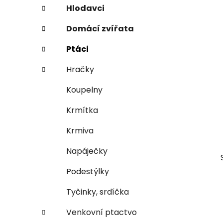
e
n
Hlodavci
í
Domácí zvířata
p
a
Ptáci
n
Hračky
e
l
Koupelny
Krmítka
Krmiva
Napáječky
Podestýlky
Tyčinky, srdíčka
Venkovní ptactvo