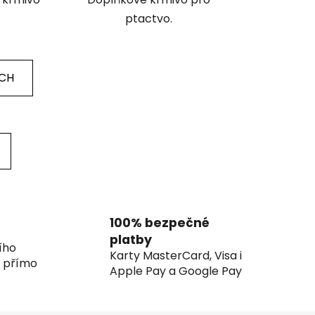
ptactvo.
ÍCH
100% bezpečné
platby
ího
Karty MasterCard, Visa i
í přímo
Apple Pay a Google Pay