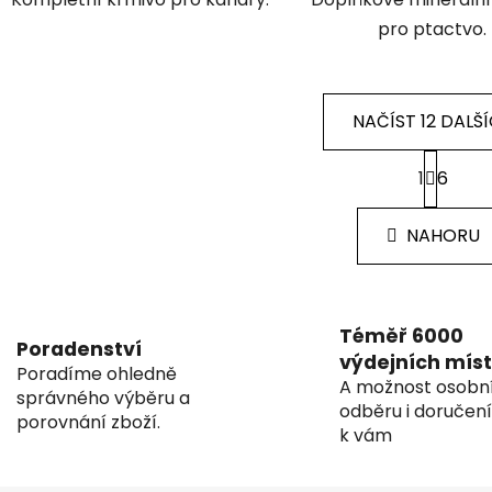
pro ptactvo.
NAČÍST 12 DALŠ
S
1
6
t
O
r
v
á
l
NAHORU
n
á
k
d
o
v
a
á
c
Téměř 6000
n
Poradenství
í
výdejních míst
í
Poradíme ohledně
p
A možnost osobn
správného výběru a
r
odběru i doručen
porovnání zboží.
v
k vám
k
y