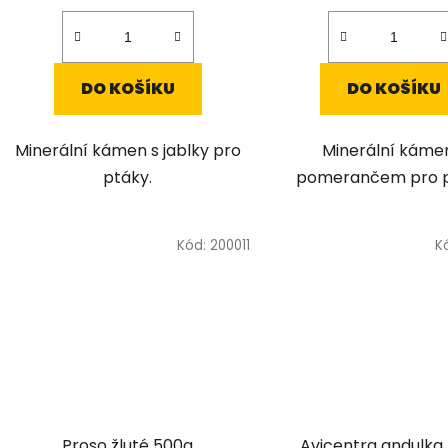
DO KOŠÍKU
DO KOŠÍKU
Minerální kámen s jablky pro
Minerální káme
ptáky.
pomerančem pro p
Kód:
200011
K
Proso žluté 500g
Avicentra andulka 500g