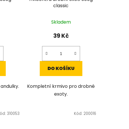
classic
Skladem
39 Kč
DO KOŠÍKU
andulky.
Kompletní krmivo pro drobné
exoty.
ód:
310053
Kód:
200016