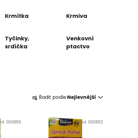
Krmítka
Krmiva
Tyčinky,
Venkovní
srdíčka
ptactvo
Ř
Řadit podle:
Nejlevnější
a
z
e
ód:
060869
Kód:
060892
n
í