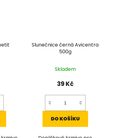
petit
Slunečnice černá Avicentra
500g
Skladem
39 Kč
DO KOŠÍKU
 krmivo
Doplňkové krmivo pro