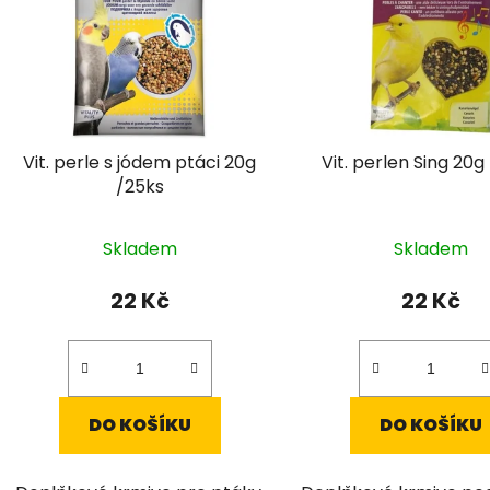
i
s
p
r
o
d
Vit. perle s jódem ptáci 20g
Vit. perlen Sing 20g
u
/25ks
k
t
Skladem
Skladem
ů
22 Kč
22 Kč
DO KOŠÍKU
DO KOŠÍKU