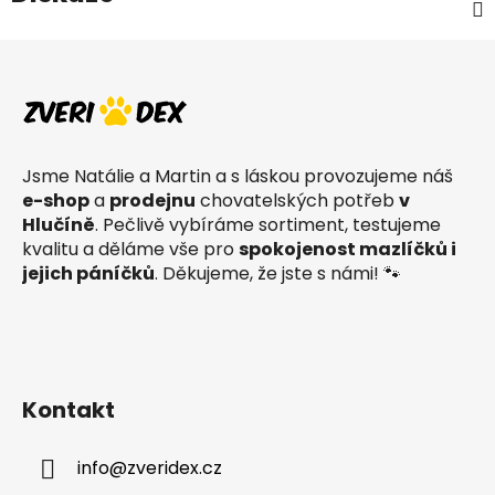
Z
á
p
a
t
Jsme Natálie a Martin a s láskou provozujeme náš
í
e-shop
a
prodejnu
chovatelských potřeb
v
Hlučíně
. Pečlivě vybíráme sortiment, testujeme
kvalitu a děláme vše pro
spokojenost mazlíčků i
jejich páníčků
. Děkujeme, že jste s námi! 🐾
Kontakt
info
@
zveridex.cz