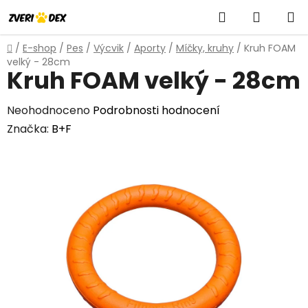
Přejít
Hledat
NÁKUP
na
obsah
KOŠÍK
Domů
/
E-shop
/
Pes
/
Výcvik
/
Aporty
/
Míčky, kruhy
/
Kruh FOAM
velký - 28cm
Kruh FOAM velký - 28cm
Průměrné
Neohodnoceno
Podrobnosti hodnocení
hodnocení
Značka:
B+F
produktu
je
0,0
z
5
hvězdiček.