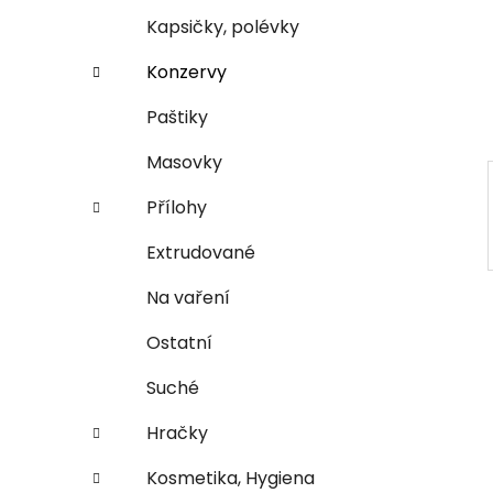
n
e
n
Kapsičky, polévky
í
Konzervy
p
a
Paštiky
n
Masovky
e
l
Přílohy
Extrudované
Na vaření
Ostatní
Suché
Hračky
Kosmetika, Hygiena