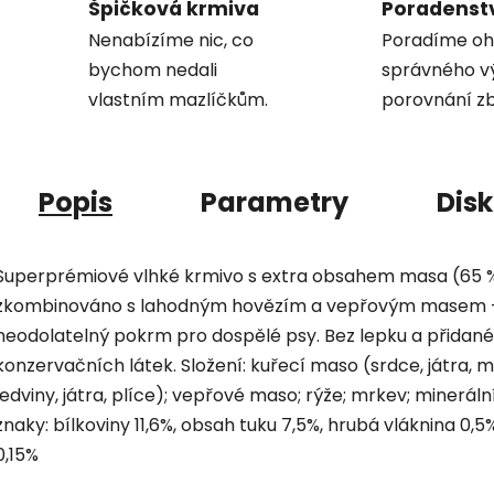
Špičková krmiva
Poradenst
Nenabízíme nic, co
Poradíme oh
bychom nedali
správného v
vlastním mazlíčkům.
porovnání zb
Popis
Parametry
Dis
Superprémiové vlhké krmivo s extra obsahem masa (65 %
zkombinováno s lahodným hovězím a vepřovým masem - s 
neodolatelný pokrm pro dospělé psy. Bez lepku a přidané
konzervačních látek. Složení: kuřecí maso (srdce, játra, 
ledviny, játra, plíce); vepřové maso; rýže; mrkev; minerál
znaky: bílkoviny 11,6%, obsah tuku 7,5%, hrubá vláknina 0,5%
0,15%