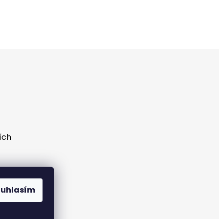
ích
ouhlasím