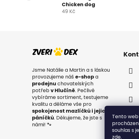
Chicken dog
49 Kč
Z
á
Kont
p
a
Jsme Natálie a Martin a s láskou
t
provozujeme náš
e-shop
a
í
prodejnu
chovatelských
potřeb
v Hlučíně
. Pečlivě
vybíráme sortiment, testujeme
kvalitu a děláme vše pro
spokojenost mazlíčků i jejich
Tento web 
páníčků
. Děkujeme, že jste s
procházení
námi! 🐾
souhlas s j
zde
.