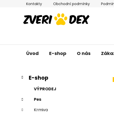
Přejít
Kontakty
Obchodní podmínky
Podmín
na
obsah
Úvod
E-shop
O nás
Záka
P
K
Přeskočit
E-shop
a
kategorie
o
t
s
VÝPRODEJ
e
t
g
Pes
r
o
a
r
Krmiva
i