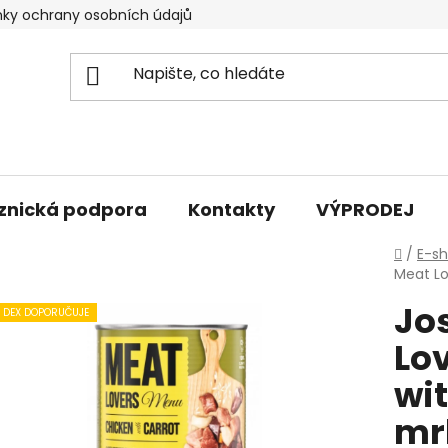
ky ochrany osobních údajů
znická podpora
Kontakty
VÝPRODEJ
Domů
/
E-s
Meat Lo
Jo
DEX DOPORUČUJE
Lo
wit
mr