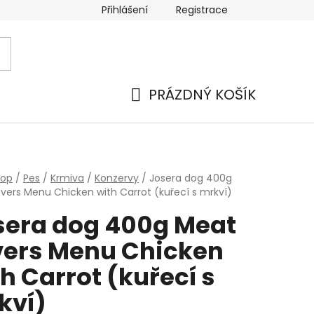
Přihlášení
Registrace
PRÁZDNÝ KOŠÍK
NÁKUPNÍ
KOŠÍK
hop
/
Pes
/
Krmiva
/
Konzervy
/
Josera dog 400g
vers Menu Chicken with Carrot (kuřecí s mrkví)
sera dog 400g Meat
vers Menu Chicken
h Carrot (kuřecí s
kví)