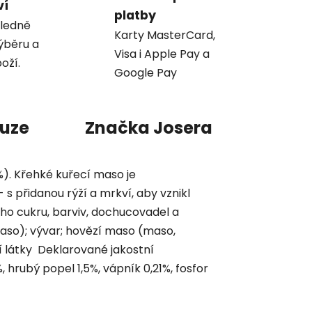
ví
platby
ledně
Karty MasterCard,
ýběru a
Visa i Apple Pay a
oží.
Google Pay
kuze
Značka
Josera
). Křehké kuřecí maso je
přidanou rýží a mrkví, aby vznikl
ho cukru, barviv, dochucovadel a
maso); vývar; hovězí maso (maso,
ní látky Deklarované jakostní
, hrubý popel 1,5%, vápník 0,21%, fosfor