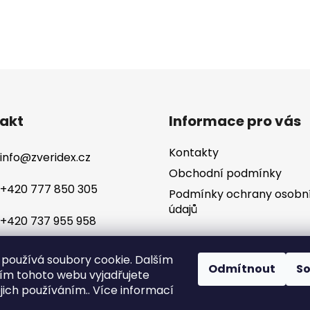
akt
Informace pro vás
Kontakty
info
@
zveridex.cz
Obchodní podmínky
+420 777 850 305
Podmínky ochrany osobn
údajů
+420 737 955 958
používá soubory cookie. Dalším
Odmítnout
S
m tohoto webu vyjadřujete
ejich používáním.. Více informací