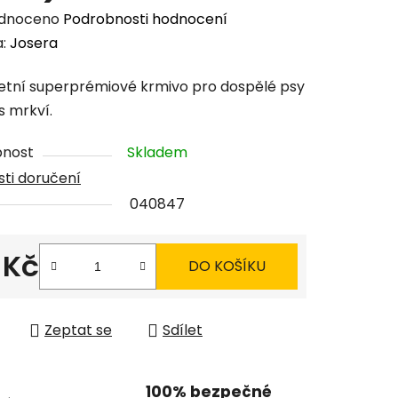
rné
dnoceno
Podrobnosti hodnocení
cení
a:
Josera
tu
tní superprémiové krmivo pro dospělé psy
s mrkví.
pnost
Skladem
ti doručení
ček.
040847
 Kč
DO KOŠÍKU
 cena:
Zeptat se
Sdílet
100% bezpečné