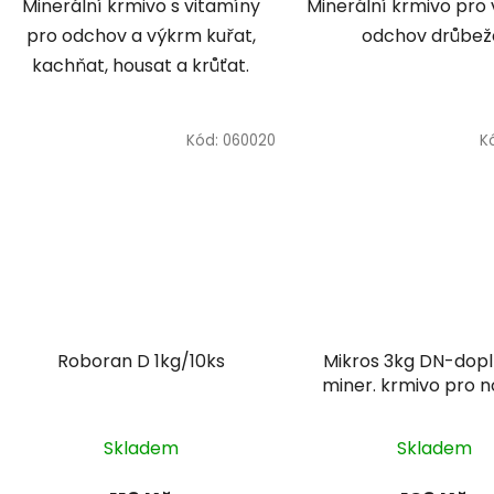
Minerální krmivo s vitamíny
Minerální krmivo pro
pro odchov a výkrm kuřat,
odchov drůbež
kachňat, housat a krůťat.
Kód:
060020
K
Roboran D 1kg/10ks
Mikros 3kg DN-dop
miner. krmivo pro n
Skladem
Skladem