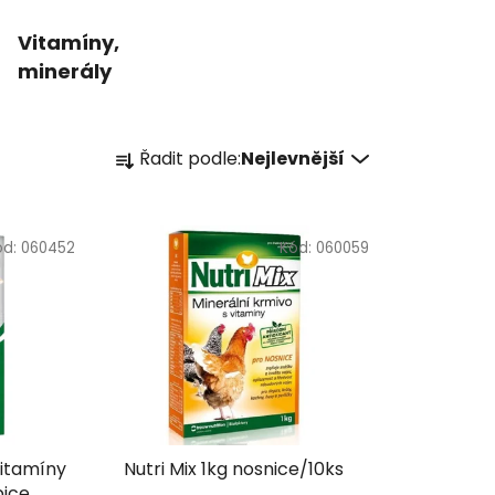
Vitamíny,
minerály
Ř
Řadit podle:
Nejlevnější
a
z
e
ód:
060452
Kód:
060059
n
í
p
r
o
d
u
k
vitamíny
Nutri Mix 1kg nosnice/10ks
t
bice