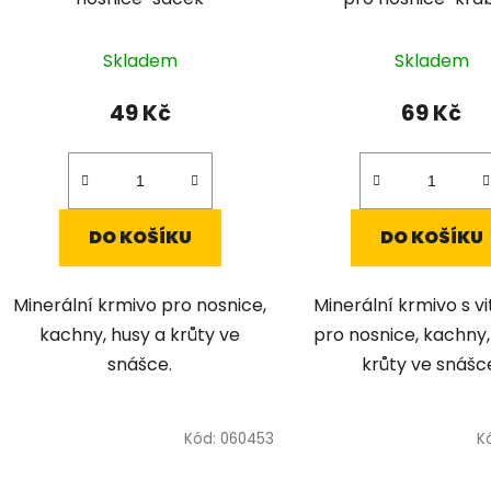
k
t
Skladem
Skladem
ů
49 Kč
69 Kč
DO KOŠÍKU
DO KOŠÍKU
Minerální krmivo pro nosnice,
Minerální krmivo s v
kachny, husy a krůty ve
pro nosnice, kachny,
snášce.
krůty ve snášc
Kód:
060453
K