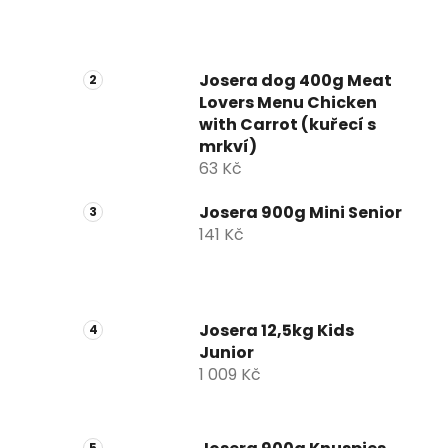
Josera dog 400g Meat
Lovers Menu Chicken
with Carrot (kuřecí s
mrkví)
63 Kč
Josera 900g Mini Senior
141 Kč
Josera 12,5kg Kids
Junior
1 009 Kč