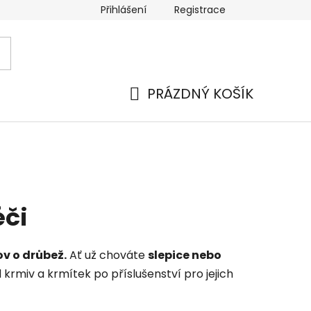
Přihlášení
Registrace
PRÁZDNÝ KOŠÍK
NÁKUPNÍ
KOŠÍK
éči
v o drůbež.
Ať už chováte
slepice nebo
 krmiv a krmítek po příslušenství pro jejich