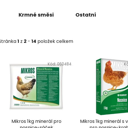
Krmné směsi
Ostatní
Stránka
1
z
2
-
14
položek celkem
V
ý
Kód:
060484
K
p
i
s
p
r
o
d
Mikros 1kg minerál pro
Mikros 1kg minerál s 
u
nosnice-sáček
pro nosnice-kra