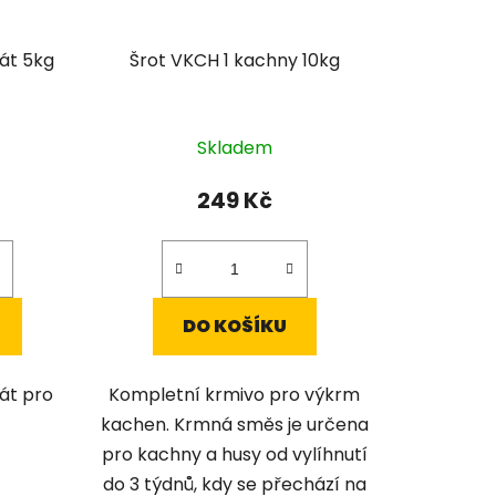
át 5kg
Šrot VKCH 1 kachny 10kg
Skladem
249 Kč
DO KOŠÍKU
át pro
Kompletní krmivo pro výkrm
kachen. Krmná směs je určena
pro kachny a husy od vylíhnutí
do 3 týdnů, kdy se přechází na