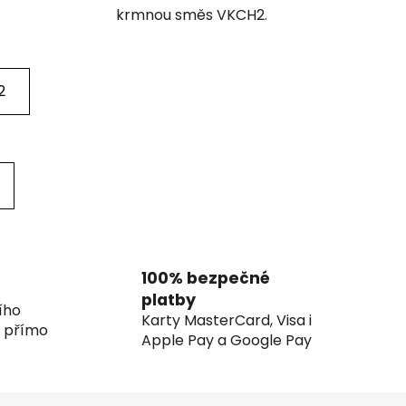
krmnou směs VKCH2.
2
100% bezpečné
platby
ího
Karty MasterCard, Visa i
í přímo
Apple Pay a Google Pay