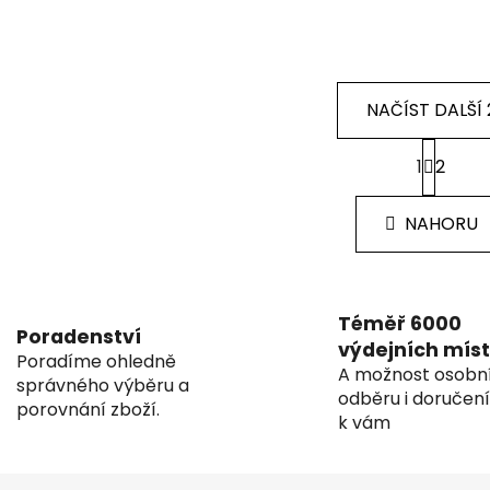
NAČÍST DALŠÍ 
S
1
2
t
O
r
v
á
l
NAHORU
n
á
k
d
o
v
a
á
c
Téměř 6000
n
Poradenství
í
výdejních míst
í
Poradíme ohledně
p
A možnost osobn
správného výběru a
r
odběru i doručen
porovnání zboží.
v
k vám
k
y