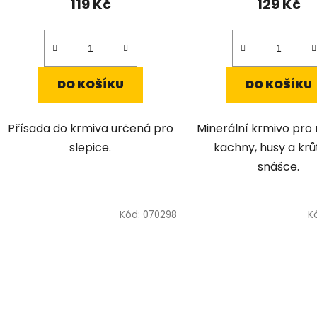
119 Kč
129 Kč
DO KOŠÍKU
DO KOŠÍKU
Přísada do krmiva určená pro
Minerální krmivo pro 
slepice.
kachny, husy a krů
snášce.
Kód:
070298
K