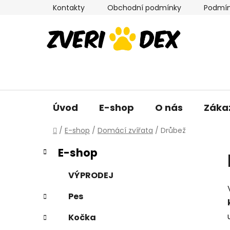
Přejít
Kontakty
Obchodní podmínky
Podmín
na
obsah
Úvod
E-shop
O nás
Záka
Domů
/
E-shop
/
Domácí zvířata
/
Drůbež
P
K
Přeskočit
E-shop
a
kategorie
o
t
s
VÝPRODEJ
e
t
g
Pes
r
o
a
r
Kočka
i
n