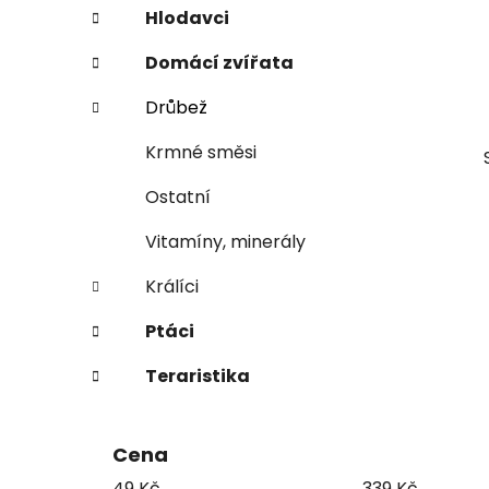
e
n
Hlodavci
í
Domácí zvířata
p
a
Drůbež
n
Krmné směsi
e
l
Ostatní
Vitamíny, minerály
Králíci
Ptáci
Teraristika
Cena
49
Kč
339
Kč