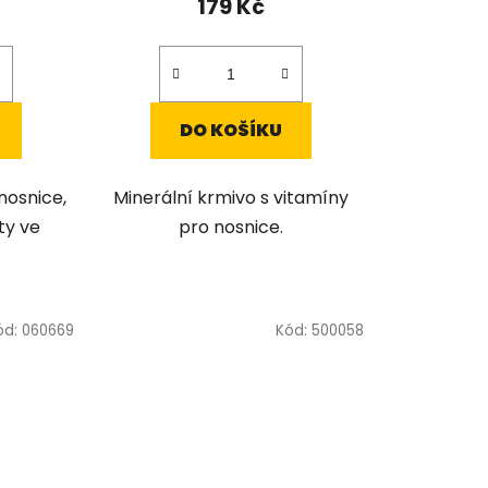
179 Kč
DO KOŠÍKU
nosnice,
Minerální krmivo s vitamíny
ty ve
pro nosnice.
ód:
060669
Kód:
500058