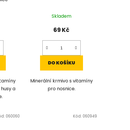
ů
Skladem
69 Kč
DO KOŠÍKU
itamíny
Minerální krmivo s vitamíny
 husy a
pro nosnice.
e.
ód:
060060
Kód:
060949