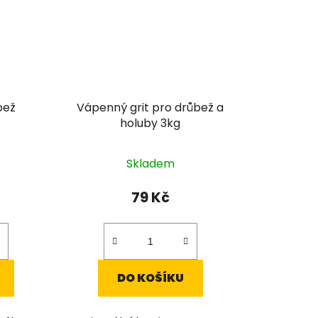
bež
Vápenný grit pro drůbež a
holuby 3kg
Skladem
79 Kč
DO KOŠÍKU