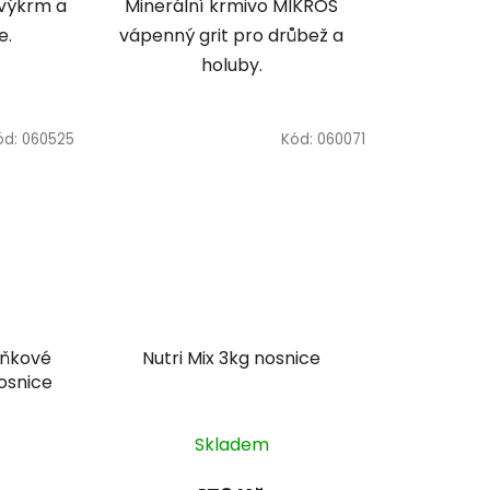
 výkrm a
Minerální krmivo MIKROS
e.
vápenný grit pro drůbež a
holuby.
ód:
060525
Kód:
060071
lňkové
Nutri Mix 3kg nosnice
osnice
Skladem