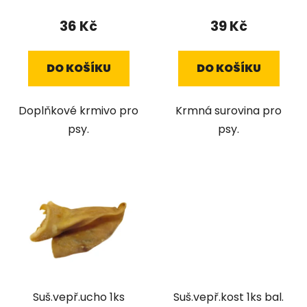
t
36 Kč
39 Kč
ů
DO KOŠÍKU
DO KOŠÍKU
Doplňkové krmivo pro
Krmná surovina pro
psy.
psy.
Suš.vepř.ucho 1ks
Suš.vepř.kost 1ks bal.