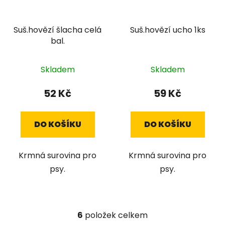
Suš.hovězí šlacha celá
Suš.hovězí ucho 1ks
bal.
Skladem
Skladem
52 Kč
59 Kč
DO KOŠÍKU
DO KOŠÍKU
Krmná surovina pro
Krmná surovina pro
psy.
psy.
6
položek celkem
O