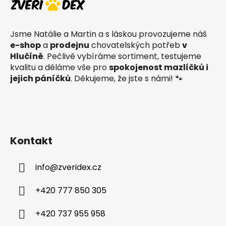
p
a
t
Jsme Natálie a Martin a s láskou provozujeme náš
í
e-shop
a
prodejnu
chovatelských potřeb
v
Hlučíně
. Pečlivě vybíráme sortiment, testujeme
kvalitu a děláme vše pro
spokojenost mazlíčků i
jejich páníčků
. Děkujeme, že jste s námi! 🐾
Kontakt
info
@
zveridex.cz
+420 777 850 305
+420 737 955 958