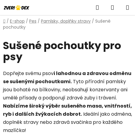
Přejít
Hledat
NÁKUP
na
obsah
KOŠÍK
Domů
/
E-shop
/
Pes
/
Pamlsky, doplňky stravy
/
Sušené
pochoutky
Sušené pochoutky pro
psy
Dopřejte svému psov
i lahodnou a zdravou odměnu
se sušenými pochoutkami.
Tyto přírodní pamlsky
jsou bohaté na bílkoviny, neobsahují konzervanty ani
umělé přísady a podporují zdravé zuby i trávení.
Nabízíme široký výběr sušeného masa, vnitřností,
ryb i dalších žvýkacích dobrot.
Ideální jako odměna,
doplněk stravy nebo zdravá svačinka pro každého
mazlíčka!