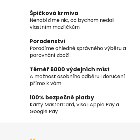
v
l
Špičková krmiva
á
Nenabízíme nic, co bychom nedali
d
vlastním mazlíčkům.
a
c
Poradenství
í
Poradíme ohledně správného výběru a
p
porovnání zboží.
r
v
Téměř 6000 výdejních míst
k
A možnost osobního odběru i doručení
y
přímo k vám
v
ý
100% bezpečné platby
p
Karty MasterCard, Visa i Apple Pay a
i
Google Pay
s
u
Z
á