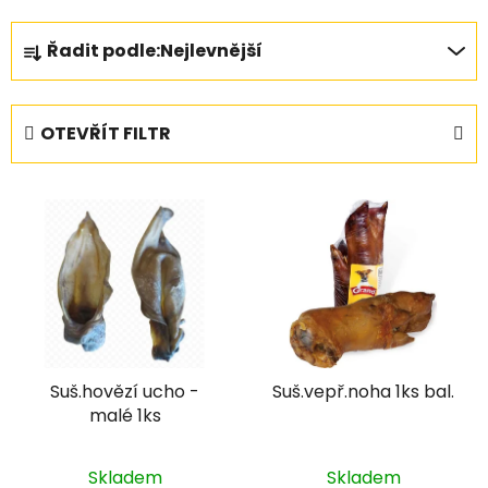
Ř
Řadit podle:
Nejlevnější
a
z
e
OTEVŘÍT FILTR
n
í
V
p
ý
r
p
o
i
d
s
u
p
k
r
t
Suš.hovězí ucho -
Suš.vepř.noha 1ks bal.
o
ů
malé 1ks
d
u
k
Skladem
Skladem