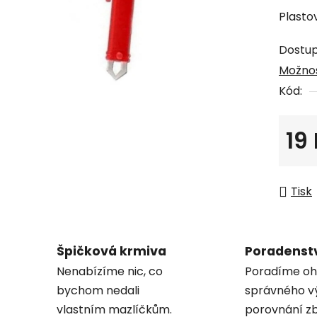
produk
Plasto
je
0,0
Dostu
z
Možnos
5
Kód:
hvězdi
19
Měrná
Tisk
Špičková krmiva
Poradenst
Nenabízíme nic, co
Poradíme oh
bychom nedali
správného v
vlastním mazlíčkům.
porovnání zb