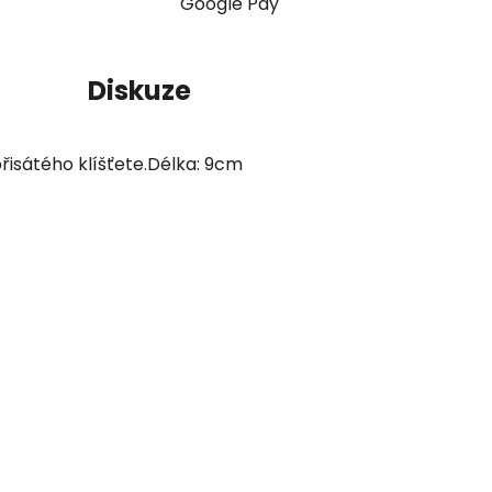
Google Pay
Diskuze
isátého klíšťete.Délka: 9cm