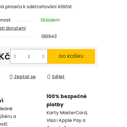
tu
vá pinzeta k odstraňování klíšťat.
pnost
Skladem
ti doručení
081943
ček.
 Kč
DO KOŠÍKU
 cena:
Zeptat se
Sdílet
100% bezpečné
ví
platby
ledně
Karty MasterCard,
ýběru a
Visa i Apple Pay a
oží.