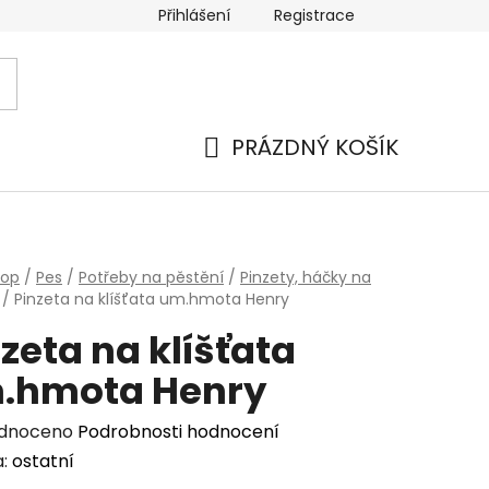
Přihlášení
Registrace
PRÁZDNÝ KOŠÍK
NÁKUPNÍ
KOŠÍK
hop
/
Pes
/
Potřeby na pěstění
/
Pinzety, háčky na
/
Pinzeta na klíšťata um.hmota Henry
zeta na klíšťata
.hmota Henry
rné
dnoceno
Podrobnosti hodnocení
cení
a:
ostatní