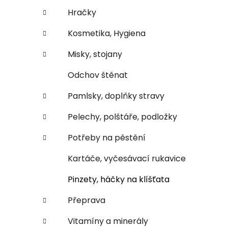
n
e
n
Hračky
í
Kosmetika, Hygiena
p
a
Misky, stojany
n
Odchov štěnat
e
l
Pamlsky, doplňky stravy
Pelechy, polštáře, podložky
Potřeby na pěstění
Kartáče, vyčesávací rukavice
Pinzety, háčky na klíšťata
Přeprava
Vitamíny a minerály