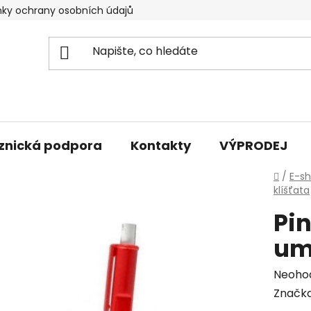
ky ochrany osobních údajů
znická podpora
Kontakty
VÝPRODEJ
Domů
/
E-s
klíšťata
Pin
um
Průmě
Neoho
hodno
Značk