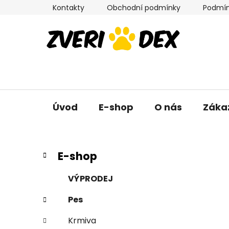
Přejít
Kontakty
Obchodní podmínky
Podmín
na
obsah
Úvod
E-shop
O nás
Záka
P
K
Přeskočit
E-shop
a
kategorie
o
t
s
VÝPRODEJ
e
t
g
Pes
r
o
a
r
Krmiva
i