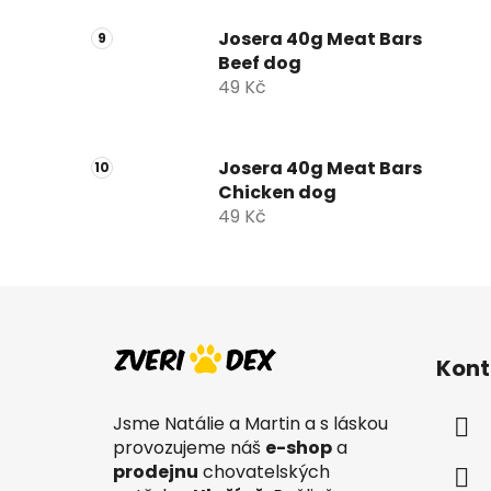
Josera 40g Meat Bars
Beef dog
49 Kč
Josera 40g Meat Bars
Chicken dog
49 Kč
Z
á
Kont
p
a
Jsme Natálie a Martin a s láskou
t
provozujeme náš
e-shop
a
í
prodejnu
chovatelských