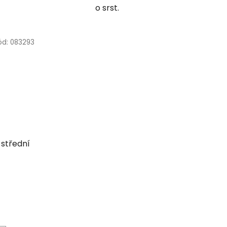
o srst.
ód:
083293
 střední