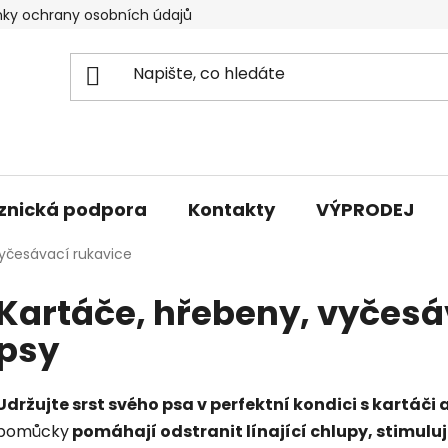
ky ochrany osobních údajů
znická podpora
Kontakty
VÝPRODEJ
vyčesávací rukavice
Kartáče, hřebeny, vyčesá
psy
Udržujte srst svého psa v perfektní kondici s kartáč
pomůcky
pomáhají odstranit línající chlupy, stimulu