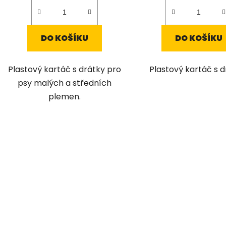
DO KOŠÍKU
DO KOŠÍKU
Plastový kartáč s drátky pro
Plastový kartáč s d
psy malých a středních
plemen.
O
v
l
á
d
a
c
í
p