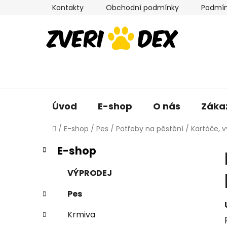
Přejít
Kontakty
Obchodní podmínky
Podmín
na
obsah
Úvod
E-shop
O nás
Záka
Domů
/
E-shop
/
Pes
/
Potřeby na pěstění
/
Kartáče, 
P
K
Přeskočit
E-shop
a
kategorie
o
t
s
VÝPRODEJ
e
t
g
Pes
r
o
a
r
Krmiva
i
n