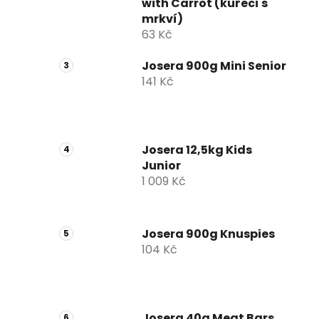
with Carrot (kuřecí s
mrkví)
63 Kč
Josera 900g Mini Senior
141 Kč
Josera 12,5kg Kids
Junior
1 009 Kč
Josera 900g Knuspies
104 Kč
Josera 40g Meat Bars