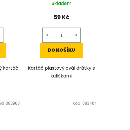
Skladem
59 Kč
DO KOŠÍKU
ý kartáč
Kartáč plastový ovál drátky s
kuličkami.
ód:
082960
Kód:
083404