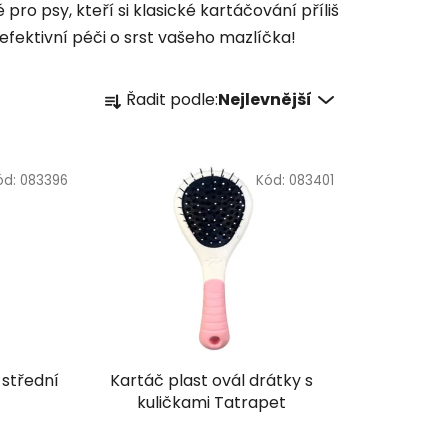
ro psy, kteří si klasické kartáčování příliš
efektivní péči o srst vašeho mazlíčka!
Ř
Řadit podle:
Nejlevnější
a
z
e
ód:
083396
Kód:
083401
n
í
p
r
o
d
u
k
 střední
Kartáč plast ovál drátky s
t
kuličkami Tatrapet
ů