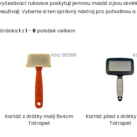
Vyčesávací rukavice poskytují jemnou masáž a jsou skvělé p
neužívají. Vyberte si ten správný nástroj pro pohodlnou a 
Stránka
1
z
1
-
8
položek celkem
V
ý
Kód:
082956
K
p
i
s
p
r
o
d
Kartáč s drátky malý 6x4cm
Kartáč plast s drátky
u
Tatrapet
Tatrapet
k
t