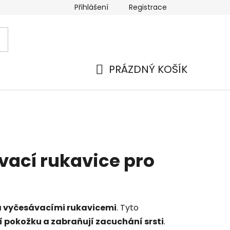
Přihlášení
Registrace
PRÁZDNÝ KOŠÍK
NÁKUPNÍ
KOŠÍK
vací rukavice pro
i a vyčesávacími rukavicemi
. Tyto
jí pokožku a zabraňují zacuchání srsti
.