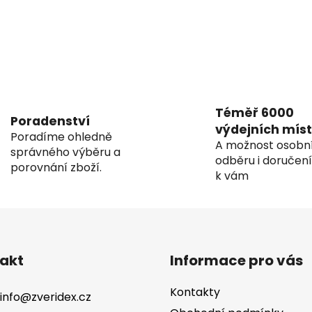
r
v
k
y
v
ý
p
i
Téměř 6000
Poradenství
s
výdejních míst
Poradíme ohledně
u
A možnost osobn
správného výběru a
odběru i doručen
porovnání zboží.
k vám
akt
Informace pro vás
Kontakty
info
@
zveridex.cz