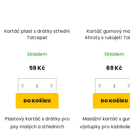
Kartáč plast s drátky střední
Kartáč gumový ma
Tatrapet
4hroty s rukojetí T
Skladem
Skladem
59 Kč
69 Kč
DO KOŠÍKU
DO KOŠÍKU
Plastový kartáč s drátky pro
Masážní kartáč s g
psy malých a středních
výstupky pro každode