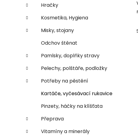
e
n
Hračky
í
Kosmetika, Hygiena
p
a
Misky, stojany
n
Odchov štěnat
e
l
Pamlsky, doplňky stravy
Pelechy, polštáře, podložky
Potřeby na pěstění
Kartáče, vyčesávací rukavice
Pinzety, háčky na klíšťata
Přeprava
Vitamíny a minerály