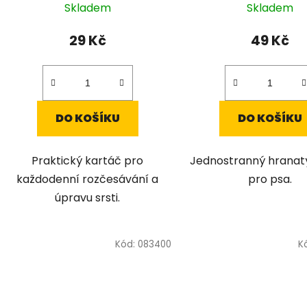
Skladem
Skladem
ů
29 Kč
49 Kč
DO KOŠÍKU
DO KOŠÍKU
Praktický kartáč pro
Jednostranný hranat
každodenní rozčesávání a
pro psa.
úpravu srsti.
Kód:
083400
K