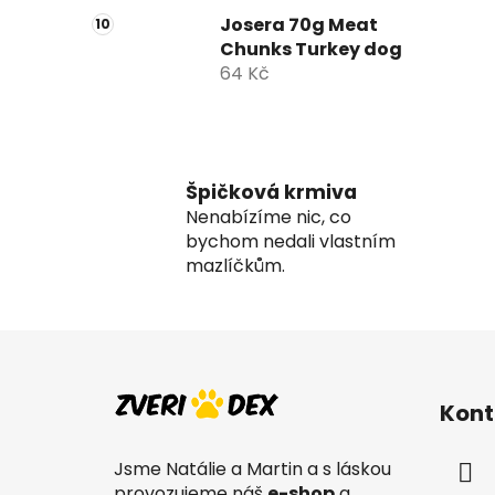
Josera 70g Meat
Chunks Turkey dog
64 Kč
Špičková krmiva
Nenabízíme nic, co
bychom nedali vlastním
mazlíčkům.
Z
á
Kont
p
a
Jsme Natálie a Martin a s láskou
t
provozujeme náš
e-shop
a