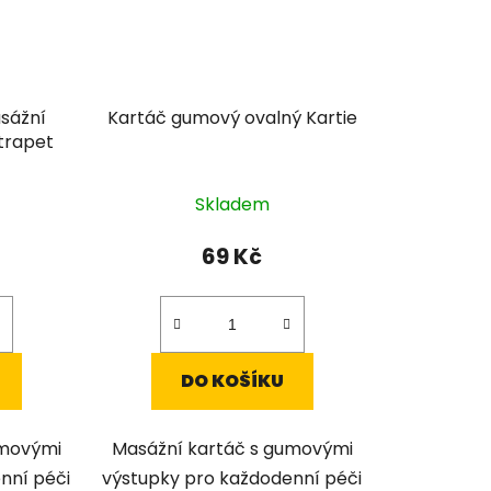
sážní
Kartáč gumový ovalný Kartie
atrapet
Skladem
69 Kč
DO KOŠÍKU
umovými
Masážní kartáč s gumovými
nní péči
výstupky pro každodenní péči