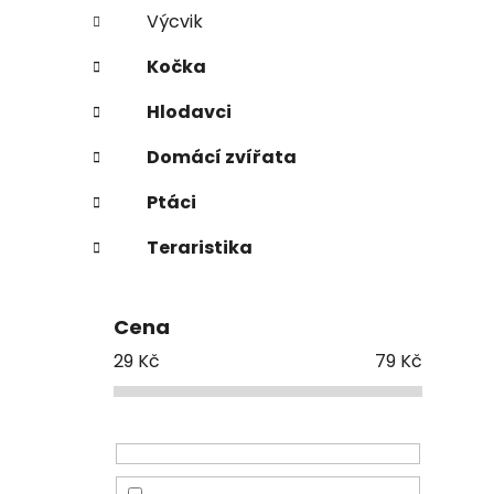
Výcvik
Kočka
Hlodavci
Domácí zvířata
Ptáci
Teraristika
Cena
29
Kč
79
Kč