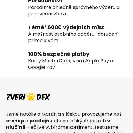
Poradenství
í
Poradíme ohledně správného výběru a
p
porovnání zboží.
r
v
Téměř 6000 výdejních míst
k
A možnost osobního odběru i doručení
y
přímo k vám
v
ý
100% bezpečné platby
p
Karty MasterCard, Visa i Apple Pay a
i
Google Pay
s
u
Z
á
p
a
t
Jsme Natálie a Martin a s láskou provozujeme náš
í
e-shop
a
prodejnu
chovatelských potřeb
v
Hlučíně
. Pečlivě vybíráme sortiment, testujeme