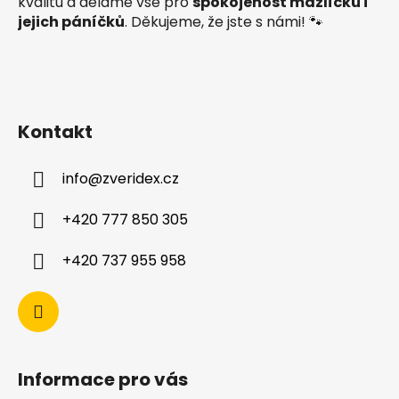
kvalitu a děláme vše pro
spokojenost mazlíčků i
jejich páníčků
. Děkujeme, že jste s námi! 🐾
Kontakt
info
@
zveridex.cz
+420 777 850 305
+420 737 955 958
Informace pro vás