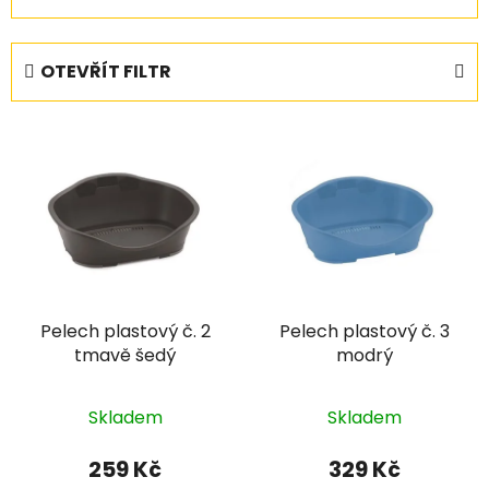
a
z
e
OTEVŘÍT FILTR
n
í
V
p
ý
r
p
o
i
d
s
u
p
k
r
t
Pelech plastový č. 2
Pelech plastový č. 3
o
ů
tmavě šedý
modrý
d
u
k
Skladem
Skladem
t
259 Kč
329 Kč
ů