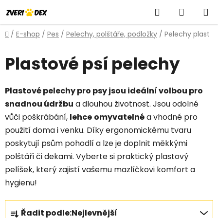
Přejít
Hledat
NÁKUP
na
obsah
KOŠÍK
Domů
/
E-shop
/
Pes
/
Pelechy, polštáře, podložky
/
Pelechy plast
Plastové psí pelechy
Plastové pelechy pro psy jsou ideální volbou pro
snadnou údržbu
a dlouhou životnost. Jsou odolné
vůči poškrábání,
lehce
omyvatelné
a vhodné pro
použití doma i venku. Díky ergonomickému tvaru
poskytují psům pohodlí a lze je doplnit měkkými
polštáři či dekami. Vyberte si praktický plastový
pelíšek, který zajistí vašemu mazlíčkovi komfort a
hygienu!
Ř
Řadit podle:
Nejlevnější