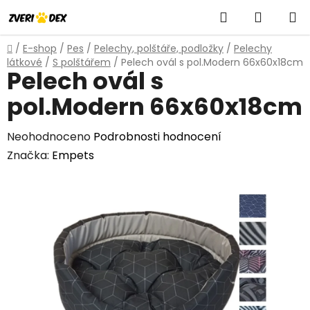
Přejít
Hledat
NÁKUP
na
obsah
KOŠÍK
Domů
/
E-shop
/
Pes
/
Pelechy, polštáře, podložky
/
Pelechy
látkové
/
S polštářem
/
Pelech ovál s pol.Modern 66x60x18cm
Pelech ovál s
pol.Modern 66x60x18cm
Průměrné
Neohodnoceno
Podrobnosti hodnocení
hodnocení
Značka:
Empets
produktu
je
0,0
z
5
hvězdiček.