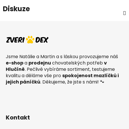
Diskuze
Z
á
p
a
t
Jsme Natálie a Martin a s láskou provozujeme náš
í
e-shop
a
prodejnu
chovatelských potřeb
v
Hlučíně
. Pečlivě vybíráme sortiment, testujeme
kvalitu a děláme vše pro
spokojenost mazlíčků i
jejich páníčků
. Děkujeme, že jste s námi! 🐾
Kontakt