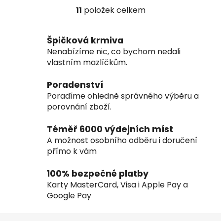
11
položek celkem
O
v
l
Špičková krmiva
á
Nenabízíme nic, co bychom nedali
d
vlastním mazlíčkům.
a
c
Poradenství
í
Poradíme ohledně správného výběru a
p
porovnání zboží.
r
v
Téměř 6000 výdejních míst
k
A možnost osobního odběru i doručení
y
přímo k vám
v
ý
100% bezpečné platby
p
Karty MasterCard, Visa i Apple Pay a
i
Google Pay
s
u
Z