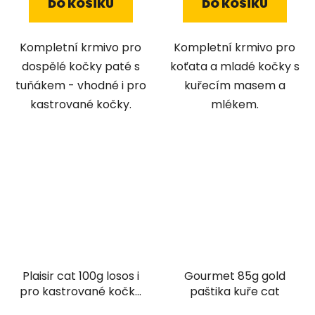
DO KOŠÍKU
DO KOŠÍKU
Kompletní krmivo pro
Kompletní krmivo pro
dospělé kočky paté s
koťata a mladé kočky s
tuňákem - vhodné i pro
kuřecím masem a
kastrované kočky.
mlékem.
Plaisir cat 100g losos i
Gourmet 85g gold
pro kastrované kočky
paštika kuře cat
vanička