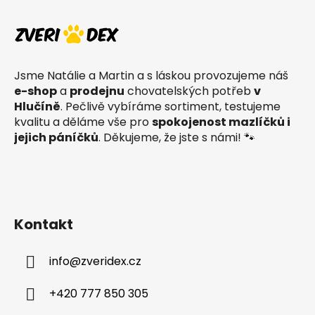
á
p
a
t
Jsme Natálie a Martin a s láskou provozujeme náš
í
e-shop
a
prodejnu
chovatelských potřeb
v
Hlučíně
. Pečlivě vybíráme sortiment, testujeme
kvalitu a děláme vše pro
spokojenost mazlíčků i
jejich páníčků
. Děkujeme, že jste s námi! 🐾
Kontakt
info
@
zveridex.cz
+420 777 850 305