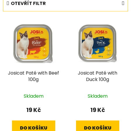
OTEVŘÍT FILTR
n
í
V
p
ý
r
p
o
i
d
s
u
p
k
r
t
Josicat Paté with Beef
Josicat Paté with
o
ů
100g
Duck 100g
d
u
k
Skladem
Skladem
t
19 Kč
19 Kč
ů
DO KOŠÍKU
DO KOŠÍKU