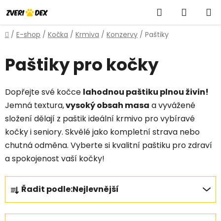
Přejít
Hledat
NÁKUP
na
obsah
KOŠÍK
Domů
/
E-shop
/
Kočka
/
Krmiva
/
Konzervy
/
Paštiky
Paštiky pro kočky
Dopřejte své kočce
lahodnou paštiku plnou živin!
Jemná textura,
vysoký obsah masa
a vyvážené
složení dělají z paštik ideální krmivo pro vybíravé
kočky i seniory. Skvělé jako kompletní strava nebo
chutná odměna. Vyberte si kvalitní paštiku pro zdraví
a spokojenost vaší kočky!
Ř
Řadit podle:
Nejlevnější
a
z
e