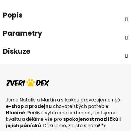
Popis
Parametry
Diskuze
Z
á
p
a
t
Jsme Natálie a Martin a s láskou provozujeme náš
í
e-shop
a
prodejnu
chovatelských potřeb
v
Hlučíně
. Pečlivě vybíráme sortiment, testujeme
kvalitu a děláme vše pro
spokojenost mazlíčků i
jejich páníčků
. Děkujeme, že jste s námi! 🐾