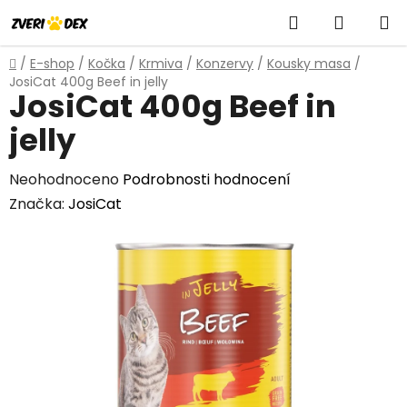
Přejít
Hledat
NÁKUP
na
obsah
KOŠÍK
Domů
/
E-shop
/
Kočka
/
Krmiva
/
Konzervy
/
Kousky masa
/
JosiCat 400g Beef in jelly
JosiCat 400g Beef in
jelly
Průměrné
Neohodnoceno
Podrobnosti hodnocení
hodnocení
Značka:
JosiCat
produktu
je
0,0
z
5
hvězdiček.