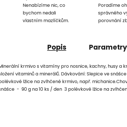
Nenabízíme nic, co
Poradíme oh
bychom nedali
správného v
vlastním mazlíčkům.
porovnání zb
Popis
Parametry
Minerální krmivo s vitamíny pro nosnice, kachny, husy a 
složení vitaminů a minerálů. Dávkování: Slepice ve snášce
polévkové lžice na zvlhčené krmivo, např. michanice.Chov
snášce - 90 g na 10 ks / den 3 polévkové lžice na zvlhče