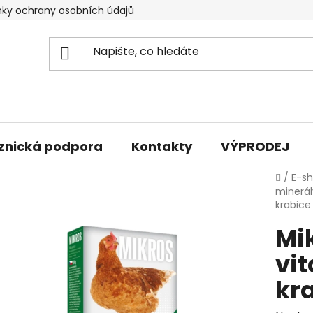
ky ochrany osobních údajů
znická podpora
Kontakty
VÝPRODEJ
Domů
/
E-s
minerál
krabice
Mik
vi
kr