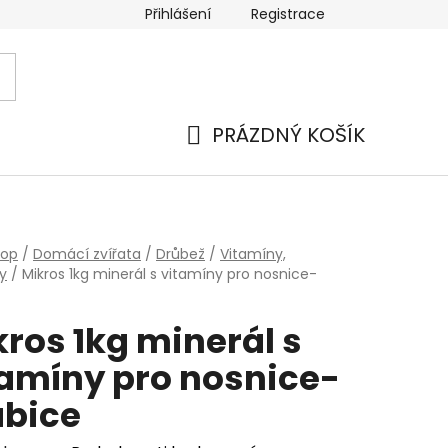
Přihlášení
Registrace
PRÁZDNÝ KOŠÍK
NÁKUPNÍ
KOŠÍK
hop
/
Domácí zvířata
/
Drůbež
/
Vitamíny,
y
/
Mikros 1kg minerál s vitamíny pro nosnice-
ros 1kg minerál s
tamíny pro nosnice-
abice