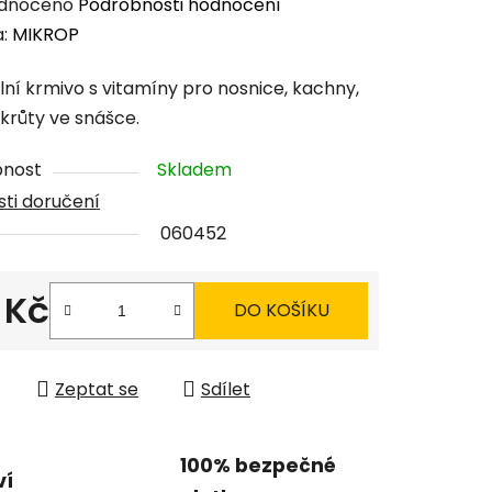
rné
dnoceno
Podrobnosti hodnocení
cení
a:
MIKROP
tu
lní krmivo s vitamíny pro nosnice, kachny,
 krůty ve snášce.
pnost
Skladem
ti doručení
ček.
060452
 Kč
DO KOŠÍKU
 cena:
Zeptat se
Sdílet
100% bezpečné
ví