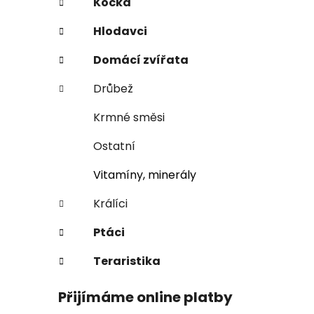
Kočka
i
n
e
n
Hlodavci
í
Domácí zvířata
p
a
Drůbež
n
Krmné směsi
e
l
Ostatní
Vitamíny, minerály
Králíci
Ptáci
Teraristika
Přijímáme online platby