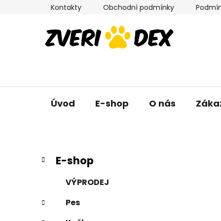
Přejít
Kontakty
Obchodní podmínky
Podmín
na
obsah
Úvod
E-shop
O nás
Záka
P
K
Přeskočit
E-shop
a
kategorie
o
t
s
VÝPRODEJ
e
t
g
Pes
r
o
a
r