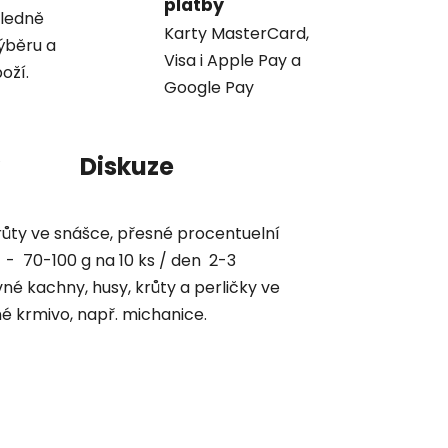
platby
ledně
Karty MasterCard,
ýběru a
Visa i Apple Pay a
oží.
Google Pay
Diskuze
krůty ve snášce, přesné procentuelní
 - 70-100 g na 10 ks / den 2-3
né kachny, husy, krůty a perličky ve
né krmivo, např. michanice.