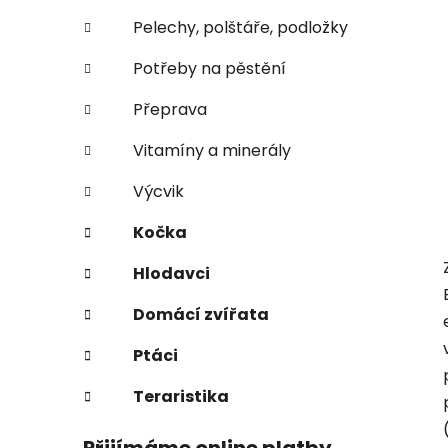
Pelechy, polštáře, podložky
Potřeby na pěstění
Přeprava
Vitamíny a minerály
Výcvik
Kočka
Hlodavci
Domácí zvířata
Ptáci
Teraristika