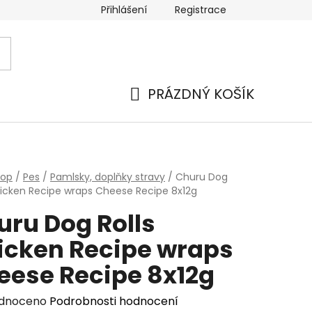
Přihlášení
Registrace
PRÁZDNÝ KOŠÍK
NÁKUPNÍ
KOŠÍK
hop
/
Pes
/
Pamlsky, doplňky stravy
/
Churu Dog
hicken Recipe wraps Cheese Recipe 8x12g
uru Dog Rolls
icken Recipe wraps
eese Recipe 8x12g
rné
dnoceno
Podrobnosti hodnocení