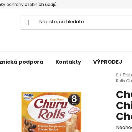
ky ochrany osobních údajů
znická podpora
Kontakty
VÝPRODEJ
Domů
/
E-s
Rolls C
Ch
Ch
Ch
Průmě
Neoho