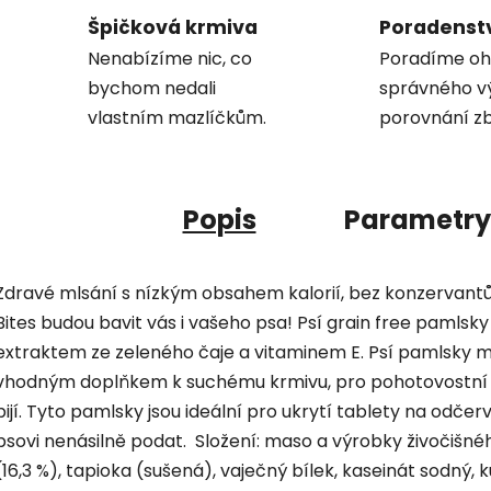
Špičková krmiva
Poradenst
Nenabízíme nic, co
Poradíme oh
bychom nedali
správného v
vlastním mazlíčkům.
porovnání zb
Popis
Parametry
Zdravé mlsání s nízkým obsahem kalorií, bez konzervant
Bites budou bavit vás i vašeho psa! Psí grain free pamlsk
extraktem ze zeleného čaje a vitaminem E. Psí pamlsky m
vhodným doplňkem k suchému krmivu, pro pohotovostní d
pijí. Tyto pamlsky jsou ideální pro ukrytí tablety na odčerv
psovi nenásilně podat. Složení: maso a výrobky živočišné
(16,3 %), tapioka (sušená), vaječný bílek, kaseinát sodný, k