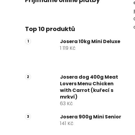
Přijímáme online platby
Top 10 produktů
Josera 10kg Mini Deluxe
1 119 Kč
Josera dog 400g Meat
Lovers Menu Chicken
with Carrot (kuřecí s
mrkví)
63 Kč
Josera 900g Mini Senior
141 Kč