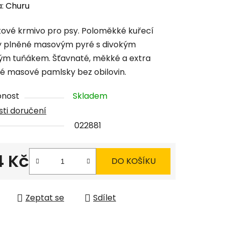
cení
a:
Churu
tu
ové krmivo pro psy. Poloměkké kuřecí
y plněné masovým pyré s divokým
m tuňákem. Šťavnaté, měkké a extra
é masové pamlsky bez obilovin.
ček.
pnost
Skladem
ti doručení
022881
4 Kč
DO KOŠÍKU
 cena:
Zeptat se
Sdílet