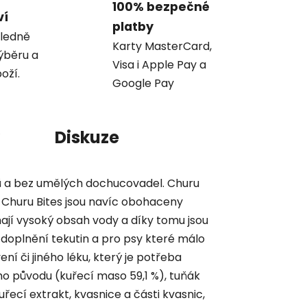
100% bezpečné
ví
platby
ledně
Karty MasterCard,
ýběru a
Visa i Apple Pay a
oží.
Google Pay
Diskuze
ů a bez umělých dochucovadel. Churu
y Churu Bites jsou navíc obohaceny
ají vysoký obsah vody a díky tomu jsou
oplnění tekutin a pro psy které málo
ení či jiného léku, který je potřeba
ho původu (kuřecí maso 59,1 %), tuňák
uřecí extrakt, kvasnice a části kvasnic,