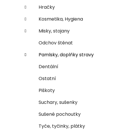
n
e
n
Hračky
í
Kosmetika, Hygiena
p
a
Misky, stojany
n
Odchov štěnat
e
l
Pamlsky, doplňky stravy
Dentální
Ostatní
Piškoty
Suchary, sušenky
Sušené pochoutky
Tyče, tyčinky, plátky