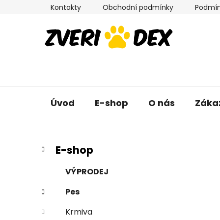
Přejít
Kontakty
Obchodní podmínky
Podmín
na
obsah
Úvod
E-shop
O nás
Záka
P
K
Přeskočit
E-shop
a
kategorie
o
t
s
VÝPRODEJ
e
t
g
Pes
r
o
a
r
Krmiva
i