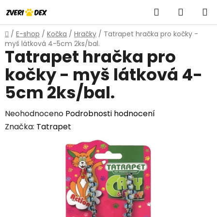
Přejít
Hledat
NÁKUP
na
obsah
KOŠÍK
Domů
/
E-shop
/
Kočka
/
Hračky
/
Tatrapet hračka pro kočky -
myš látková 4-5cm 2ks/bal.
Tatrapet hračka pro
kočky - myš látková 4-
5cm 2ks/bal.
Průměrné
Neohodnoceno
Podrobnosti hodnocení
hodnocení
Značka:
Tatrapet
produktu
je
0,0
z
5
hvězdiček.