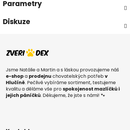
Parametry
Diskuze
Z
á
p
a
t
Jsme Natálie a Martin a s láskou provozujeme náš
í
e-shop
a
prodejnu
chovatelských potřeb
v
Hlučíně
. Pečlivě vybíráme sortiment, testujeme
kvalitu a děláme vše pro
spokojenost mazlíčků i
jejich páníčků
. Děkujeme, že jste s námi! 🐾