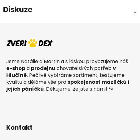
Diskuze
Z
á
p
a
t
Jsme Natálie a Martin a s láskou provozujeme náš
í
e-shop
a
prodejnu
chovatelských potřeb
v
Hlučíně
. Pečlivě vybíráme sortiment, testujeme
kvalitu a děláme vše pro
spokojenost mazlíčků i
jejich páníčků
. Děkujeme, že jste s námi! 🐾
Kontakt