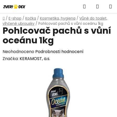
Přejít
Hledat
NÁKUP
na
obsah
KOŠÍK
Domů
/
E-shop
/
Kočka
/
Kosmetika, hygiena
/
Vůně do toalet,
vlhčené ubrousky
/
Pohlcovač pachů s vůní oceánu 1kg
Pohlcovač pachů s vůní
oceánu 1kg
Průměrné
Neohodnoceno
Podrobnosti hodnocení
hodnocení
Značka:
KERAMOST, a.s.
produktu
je
0,0
z
5
hvězdiček.