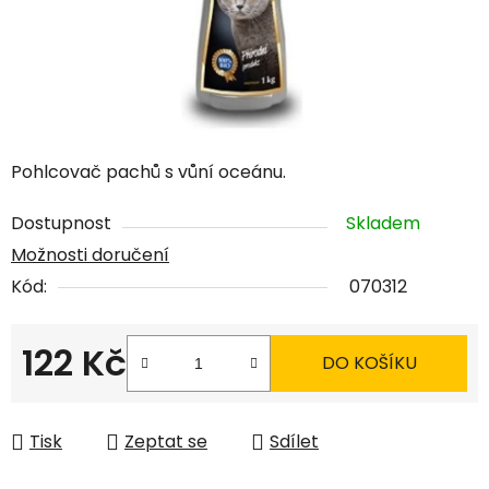
Pohlcovač pachů s vůní oceánu.
Dostupnost
Skladem
Možnosti doručení
Kód:
070312
122 Kč
DO KOŠÍKU
Měrná cena:
Tisk
Zeptat se
Sdílet