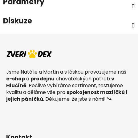
Parametry
Diskuze
Z
á
p
a
t
Jsme Natálie a Martin a s láskou provozujeme náš
í
e-shop
a
prodejnu
chovatelských potřeb
v
Hlučíně
. Pečlivě vybíráme sortiment, testujeme
kvalitu a děláme vše pro
spokojenost mazlíčků i
jejich páníčků
. Děkujeme, že jste s námi! 🐾
Kontakt