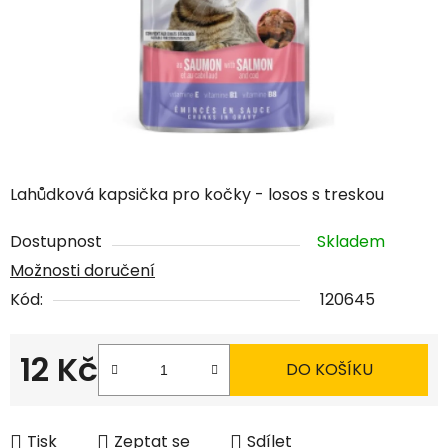
Lahůdková kapsička pro kočky - losos s treskou
Dostupnost
Skladem
Možnosti doručení
Kód:
120645
12 Kč
DO KOŠÍKU
Měrná cena:
Tisk
Zeptat se
Sdílet