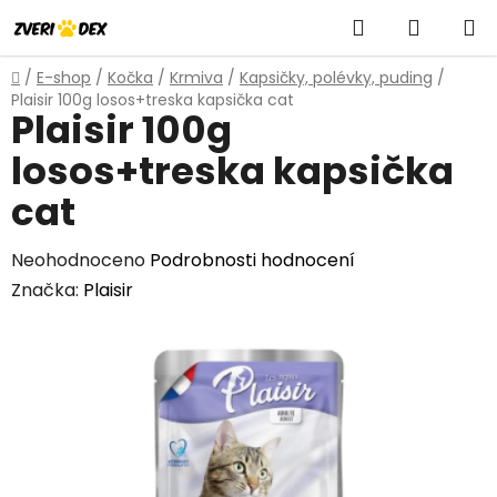
Přejít
Hledat
NÁKUP
na
obsah
KOŠÍK
Domů
/
E-shop
/
Kočka
/
Krmiva
/
Kapsičky, polévky, puding
/
Plaisir 100g losos+treska kapsička cat
Plaisir 100g
losos+treska kapsička
cat
Průměrné
Neohodnoceno
Podrobnosti hodnocení
hodnocení
Značka:
Plaisir
produktu
je
0,0
z
5
hvězdiček.