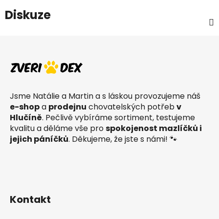
Diskuze
Z
á
p
a
t
Jsme Natálie a Martin a s láskou provozujeme náš
í
e-shop
a
prodejnu
chovatelských potřeb
v
Hlučíně
. Pečlivě vybíráme sortiment, testujeme
kvalitu a děláme vše pro
spokojenost mazlíčků i
jejich páníčků
. Děkujeme, že jste s námi! 🐾
Kontakt