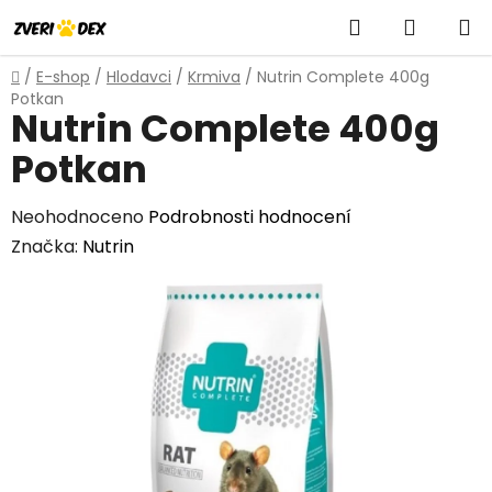
Přejít
Hledat
NÁKUP
na
obsah
KOŠÍK
Domů
/
E-shop
/
Hlodavci
/
Krmiva
/
Nutrin Complete 400g
Potkan
Nutrin Complete 400g
Potkan
Průměrné
Neohodnoceno
Podrobnosti hodnocení
hodnocení
Značka:
Nutrin
produktu
je
0,0
z
5
hvězdiček.