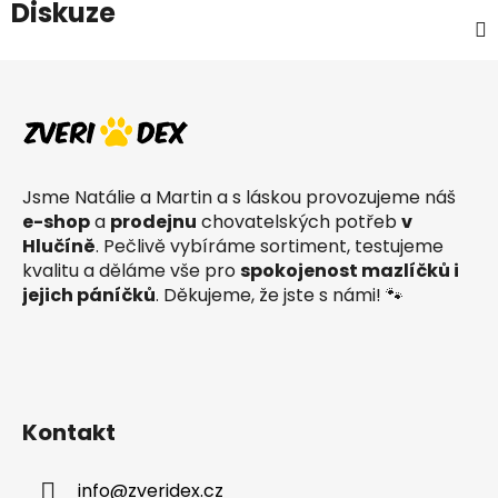
Diskuze
Z
á
p
a
t
Jsme Natálie a Martin a s láskou provozujeme náš
í
e-shop
a
prodejnu
chovatelských potřeb
v
Hlučíně
. Pečlivě vybíráme sortiment, testujeme
kvalitu a děláme vše pro
spokojenost mazlíčků i
jejich páníčků
. Děkujeme, že jste s námi! 🐾
Kontakt
info
@
zveridex.cz