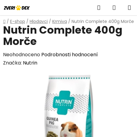
Přejít
Hledat
NÁKUP
na
obsah
KOŠÍK
Domů
/
E-shop
/
Hlodavci
/
Krmiva
/
Nutrin Complete 400g Morče
Nutrin Complete 400g
Morče
Průměrné
Neohodnoceno
Podrobnosti hodnocení
hodnocení
Značka:
Nutrin
produktu
je
0,0
z
5
hvězdiček.