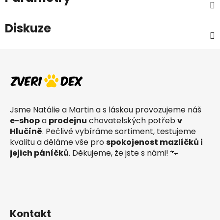
Diskuze
Z
á
p
a
t
Jsme Natálie a Martin a s láskou provozujeme náš
í
e-shop
a
prodejnu
chovatelských potřeb
v
Hlučíně
. Pečlivě vybíráme sortiment, testujeme
kvalitu a děláme vše pro
spokojenost mazlíčků i
jejich páníčků
. Děkujeme, že jste s námi! 🐾
Kontakt