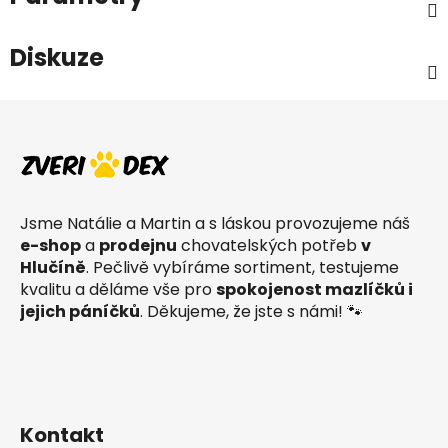
Diskuze
Z
á
p
a
t
Jsme Natálie a Martin a s láskou provozujeme náš
í
e-shop
a
prodejnu
chovatelských potřeb
v
Hlučíně
. Pečlivě vybíráme sortiment, testujeme
kvalitu a děláme vše pro
spokojenost mazlíčků i
jejich páníčků
. Děkujeme, že jste s námi! 🐾
Kontakt