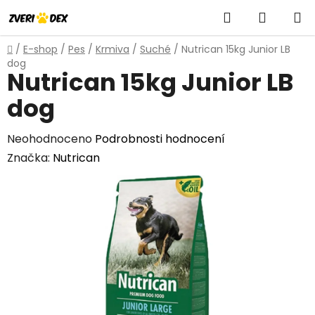
Přejít
Hledat
NÁKUP
na
obsah
KOŠÍK
Domů
/
E-shop
/
Pes
/
Krmiva
/
Suché
/
Nutrican 15kg Junior LB
dog
Nutrican 15kg Junior LB
dog
Průměrné
Neohodnoceno
Podrobnosti hodnocení
hodnocení
Značka:
Nutrican
produktu
je
0,0
z
5
hvězdiček.