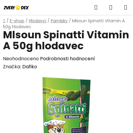
Přejít
Hledat
NÁKUP
na
obsah
KOŠÍK
Domů
/
E-shop
/
Hlodavci
/
Pamlsky
/
Mlsoun Spinatti Vitamin A
50g hlodavec
Mlsoun Spinatti Vitamin
A 50g hlodavec
Průměrné
Neohodnoceno
Podrobnosti hodnocení
hodnocení
Značka:
Dafiko
produktu
je
0,0
z
5
hvězdiček.