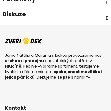
Diskuze
Z
á
p
a
t
Jsme Natálie a Martin a s láskou provozujeme náš
í
e-shop
a
prodejnu
chovatelských potřeb
v
Hlučíně
. Pečlivě vybíráme sortiment, testujeme
kvalitu a děláme vše pro
spokojenost mazlíčků i
jejich páníčků
. Děkujeme, že jste s námi! 🐾
Kontakt