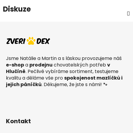
Diskuze
Z
á
p
a
t
Jsme Natálie a Martin a s láskou provozujeme náš
í
e-shop
a
prodejnu
chovatelských potřeb
v
Hlučíně
. Pečlivě vybíráme sortiment, testujeme
kvalitu a děláme vše pro
spokojenost mazlíčků i
jejich páníčků
. Děkujeme, že jste s námi! 🐾
Kontakt