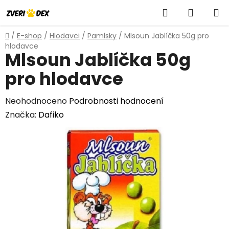
Přejít
Hledat
NÁKUP
na
obsah
KOŠÍK
Domů
/
E-shop
/
Hlodavci
/
Pamlsky
/
Mlsoun Jablíčka 50g pro
hlodavce
Mlsoun Jablíčka 50g
pro hlodavce
Průměrné
Neohodnoceno
Podrobnosti hodnocení
hodnocení
Značka:
Dafiko
produktu
je
0,0
z
5
hvězdiček.