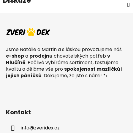
Diskuze
Z
á
p
a
t
Jsme Natálie a Martin a s láskou provozujeme náš
í
e-shop
a
prodejnu
chovatelských potřeb
v
Hlučíně
. Pečlivě vybíráme sortiment, testujeme
kvalitu a děláme vše pro
spokojenost mazlíčků i
jejich páníčků
. Děkujeme, že jste s námi! 🐾
Kontakt
info
@
zveridex.cz