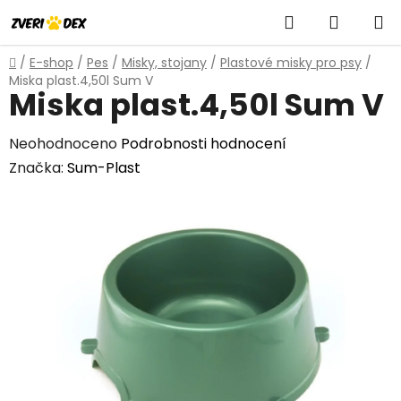
Přejít
Hledat
NÁKUP
na
obsah
KOŠÍK
Domů
/
E-shop
/
Pes
/
Misky, stojany
/
Plastové misky pro psy
/
Miska plast.4,50l Sum V
Miska plast.4,50l Sum V
Průměrné
Neohodnoceno
Podrobnosti hodnocení
hodnocení
Značka:
Sum-Plast
produktu
je
0,0
z
5
hvězdiček.