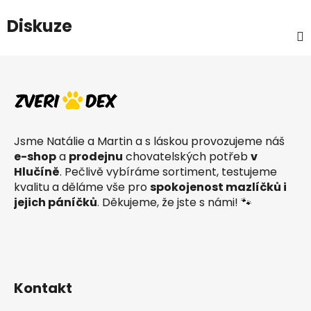
Diskuze
Z
á
p
a
t
Jsme Natálie a Martin a s láskou provozujeme náš
í
e-shop
a
prodejnu
chovatelských potřeb
v
Hlučíně
. Pečlivě vybíráme sortiment, testujeme
kvalitu a děláme vše pro
spokojenost mazlíčků i
jejich páníčků
. Děkujeme, že jste s námi! 🐾
Kontakt