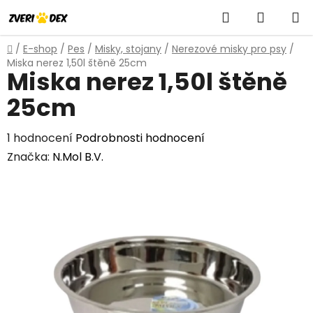
Přejít
Hledat
NÁKUP
na
obsah
KOŠÍK
Domů
/
E-shop
/
Pes
/
Misky, stojany
/
Nerezové misky pro psy
/
Miska nerez 1,50l štěně 25cm
Miska nerez 1,50l štěně
25cm
Průměrné
1 hodnocení
Podrobnosti hodnocení
hodnocení
Značka:
N.Mol B.V.
produktu
je
3,0
z
5
hvězdiček.