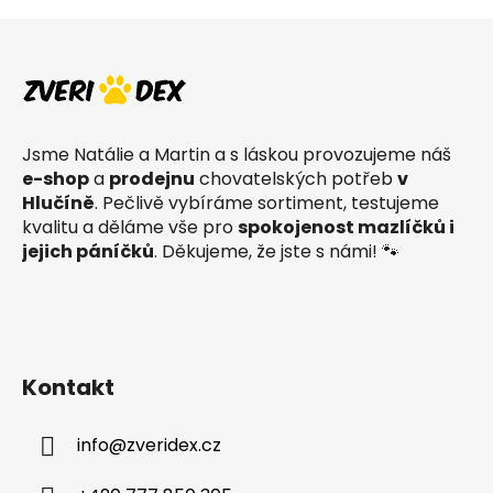
Z
á
p
a
t
Jsme Natálie a Martin a s láskou provozujeme náš
í
e-shop
a
prodejnu
chovatelských potřeb
v
Hlučíně
. Pečlivě vybíráme sortiment, testujeme
kvalitu a děláme vše pro
spokojenost mazlíčků i
jejich páníčků
. Děkujeme, že jste s námi! 🐾
Kontakt
info
@
zveridex.cz