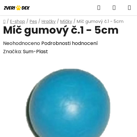
Přejít
Hledat
NÁKUP
na
obsah
KOŠÍK
Domů
/
E-shop
/
Pes
/
Hračky
/
Míčky
/
Míč gumový č.1 - 5cm
Míč gumový č.1 - 5cm
Průměrné
Neohodnoceno
Podrobnosti hodnocení
hodnocení
Značka:
Sum-Plast
produktu
je
0,0
z
5
hvězdiček.