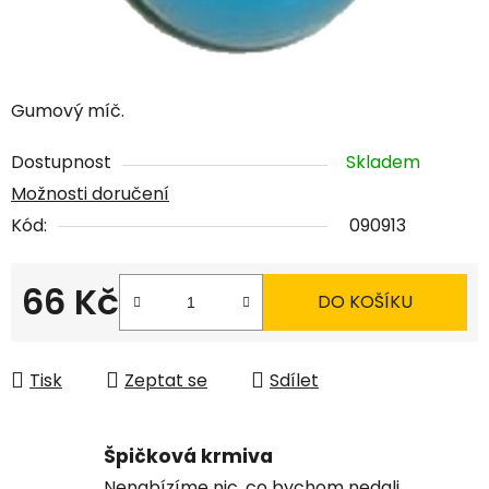
Gumový míč.
Dostupnost
Skladem
Možnosti doručení
Kód:
090913
66 Kč
DO KOŠÍKU
Měrná cena:
Tisk
Zeptat se
Sdílet
Špičková krmiva
Nenabízíme nic, co bychom nedali