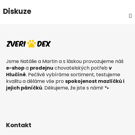
Diskuze
Z
á
p
a
t
Jsme Natálie a Martin a s láskou provozujeme náš
í
e-shop
a
prodejnu
chovatelských potřeb
v
Hlučíně
. Pečlivě vybíráme sortiment, testujeme
kvalitu a děláme vše pro
spokojenost mazlíčků i
jejich páníčků
. Děkujeme, že jste s námi! 🐾
Kontakt