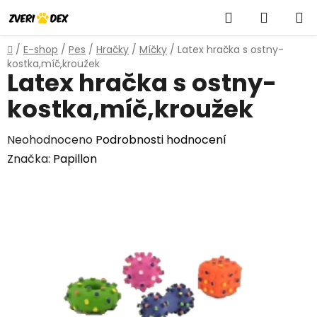
Přejít
Hledat
NÁKUP
na
obsah
KOŠÍK
Domů
/
E-shop
/
Pes
/
Hračky
/
Míčky
/
Latex hračka s ostny-
kostka,míč,kroužek
Latex hračka s ostny-
kostka,míč,kroužek
Průměrné
Neohodnoceno
Podrobnosti hodnocení
hodnocení
Značka:
Papillon
produktu
je
0,0
z
5
hvězdiček.