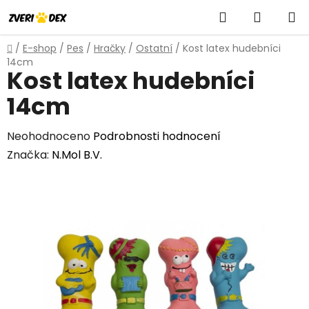
Přejít
Hledat
NÁKUP
na
obsah
KOŠÍK
Domů
/
E-shop
/
Pes
/
Hračky
/
Ostatní
/
Kost latex hudebníci
14cm
Kost latex hudebníci
14cm
Průměrné
Neohodnoceno
Podrobnosti hodnocení
hodnocení
Značka:
N.Mol B.V.
produktu
je
0,0
z
5
hvězdiček.