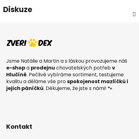
Diskuze
Z
á
p
a
t
Jsme Natálie a Martin a s láskou provozujeme náš
í
e-shop
a
prodejnu
chovatelských potřeb
v
Hlučíně
. Pečlivě vybíráme sortiment, testujeme
kvalitu a děláme vše pro
spokojenost mazlíčků i
jejich páníčků
. Děkujeme, že jste s námi! 🐾
Kontakt