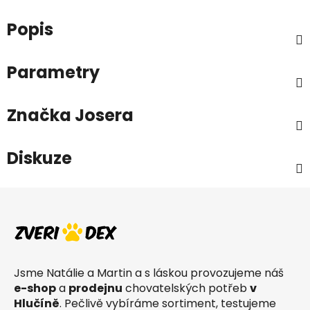
Popis
Parametry
Značka
Josera
Diskuze
Z
á
p
a
t
Jsme Natálie a Martin a s láskou provozujeme náš
í
e-shop
a
prodejnu
chovatelských potřeb
v
Hlučíně
. Pečlivě vybíráme sortiment, testujeme