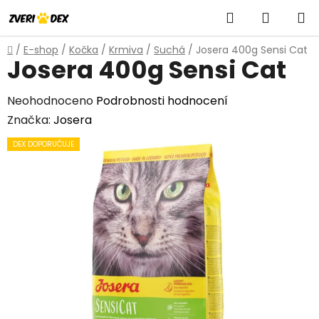
Přejít
Hledat
NÁKUP
na
obsah
KOŠÍK
Domů
/
E-shop
/
Kočka
/
Krmiva
/
Suchá
/
Josera 400g Sensi Cat
Josera 400g Sensi Cat
Průměrné
Neohodnoceno
Podrobnosti hodnocení
hodnocení
Značka:
Josera
produktu
DEX DOPORUČUJE
je
0,0
z
5
hvězdiček.