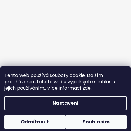
Tento web používá soubory cookie. Dalším
procházením tohoto webu vyjadřujete souhlas s
jejich používáním.. Více informací
zde
.
Nastavení
Tvorba e-shopu
: Ondřej Doležal
Vytvořil Shoptet
Odmítnout
Souhlasím
Copyright 2026
Zveridex
. Všechna práva
Dovolená do 17.8.
vyhrazena.