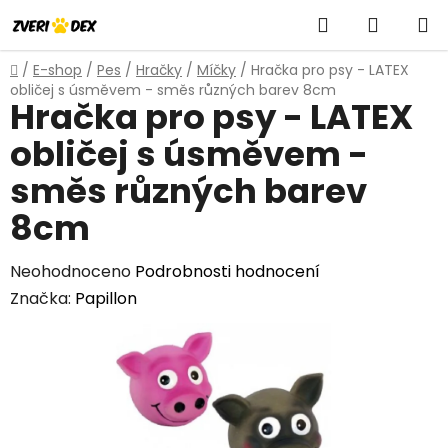
Přejít
Hledat
NÁKUP
na
obsah
KOŠÍK
Domů
/
E-shop
/
Pes
/
Hračky
/
Míčky
/
Hračka pro psy - LATEX
obličej s úsměvem - směs různých barev 8cm
Hračka pro psy - LATEX
obličej s úsměvem -
směs různých barev
8cm
Průměrné
Neohodnoceno
Podrobnosti hodnocení
hodnocení
Značka:
Papillon
produktu
je
0,0
z
5