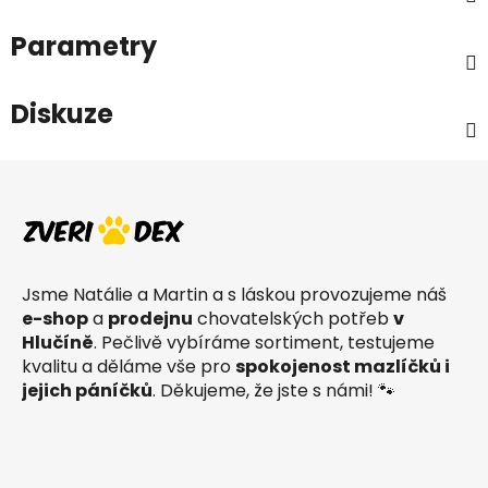
Parametry
Diskuze
Z
á
p
a
t
Jsme Natálie a Martin a s láskou provozujeme náš
í
e-shop
a
prodejnu
chovatelských potřeb
v
Hlučíně
. Pečlivě vybíráme sortiment, testujeme
kvalitu a děláme vše pro
spokojenost mazlíčků i
jejich páníčků
. Děkujeme, že jste s námi! 🐾