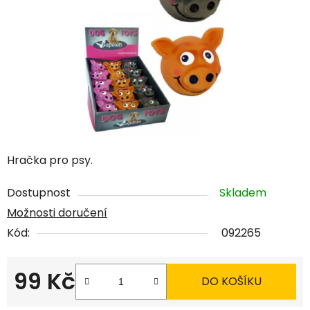
hvězdiček.
Hračka pro psy.
Dostupnost
Skladem
Možnosti doručení
Kód:
092265
99 Kč
DO KOŠÍKU
Měrná cena: