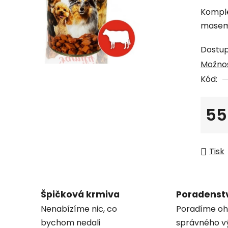
produk
Komple
je
masem,
0,0
z
Dostu
5
Možnos
hvězdi
Kód:
55
Měrná
Tisk
Špičková krmiva
Poradenst
Nenabízíme nic, co
Poradíme oh
bychom nedali
správného v