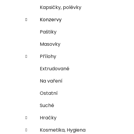
n
e
n
Kapsičky, polévky
í
Konzervy
p
a
Paštiky
n
Masovky
e
l
Přílohy
Extrudované
Na vaření
Ostatní
Suché
Hračky
Kosmetika, Hygiena