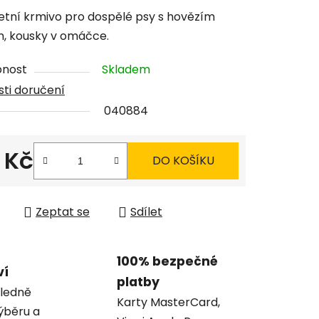
tu
tní krmivo pro dospělé psy s hovězím
 kousky v omáčce.
pnost
Skladem
ti doručení
ček.
040884
 Kč
DO KOŠÍKU
 cena:
Zeptat se
Sdílet
100% bezpečné
ví
platby
ledně
Karty MasterCard,
ýběru a