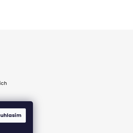
ích
ouhlasím