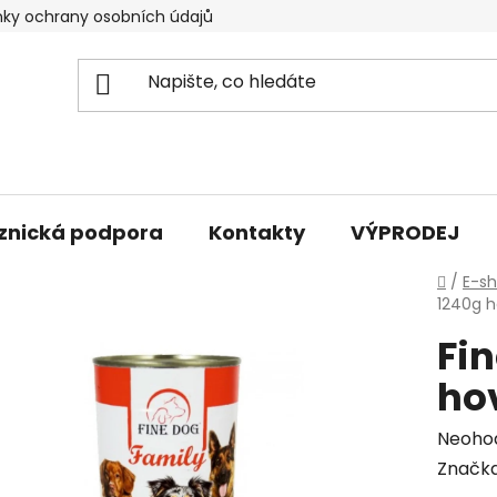
ky ochrany osobních údajů
znická podpora
Kontakty
VÝPRODEJ
Domů
/
E-s
1240g h
Fi
ho
Průmě
Neoho
hodno
Značk