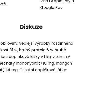
Visa i Apple Pay a
oží.
Google Pay
Diskuze
obiloviny, vedlejší výrobky rostlinného
hkost 81 %, hrubý protein 6 %, hrubé
riční doplňkové látky v 1 kg: vitamin A
ran zinečnatý monohydrát) 10 mg, mangan
 1,4 mg. Ostatní doplňkové látky: