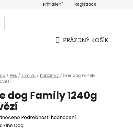
Přihlášení
Registrace
PRÁZDNÝ KOŠÍK
NÁKUPNÍ
KOŠÍK
hop
/
Pes
/
Krmiva
/
Konzervy
/
Fine dog Family
ovězí
ne dog Family 1240g
vězí
rné
dnoceno
Podrobnosti hodnocení
cení
a:
Fine Dog