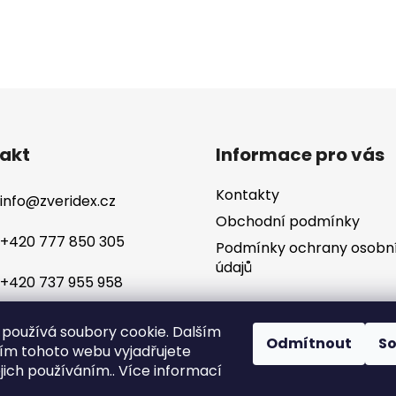
akt
Informace pro vás
Kontakty
info
@
zveridex.cz
Obchodní podmínky
+420 777 850 305
Podmínky ochrany osobn
údajů
+420 737 955 958
používá soubory cookie. Dalším
Odmítnout
S
m tohoto webu vyjadřujete
ejich používáním.. Více informací