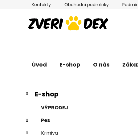
Přejít
Kontakty
Obchodní podmínky
Podmín
na
obsah
Úvod
E-shop
O nás
Záka
P
K
Přeskočit
E-shop
a
kategorie
o
t
s
VÝPRODEJ
e
t
g
Pes
r
o
a
r
Krmiva
i