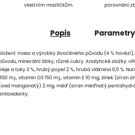
vlastním mazlíčkům.
porovnání zb
Popis
Parametry
Složení: maso a výrobky živočišného původu (4 % hovězí), 
původu, minerální látky, různé cukry. Analytické složky: vl
oleje a tuky 3 %, hrubý popel 2 %, hrubá vláknina 0,5 %. Nut
1100 m.j., vitamin D3 150 m.j., vitamin E 10 mg, zinek (sí
(oxid manganatý) 2 mg, měď (síran měďnatý pentahydrát)
antioxidanty.