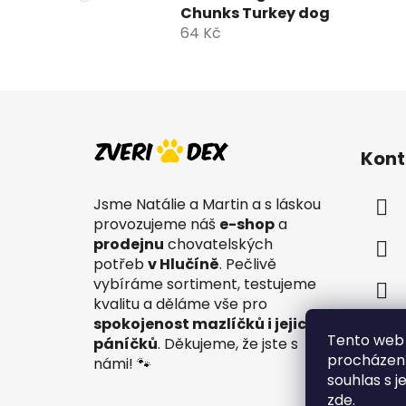
Chunks Turkey dog
64 Kč
Z
á
Kont
p
a
Jsme Natálie a Martin a s láskou
t
provozujeme náš
e-shop
a
í
prodejnu
chovatelských
potřeb
v Hlučíně
. Pečlivě
vybíráme sortiment, testujeme
kvalitu a děláme vše pro
spokojenost mazlíčků i jejich
Tento web 
páníčků
. Děkujeme, že jste s
procházení
námi! 🐾
souhlas s j
zde
.