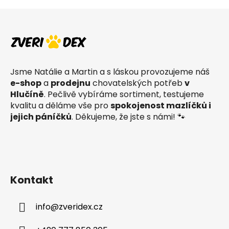
Z
á
p
a
t
Jsme Natálie a Martin a s láskou provozujeme náš
í
e-shop
a
prodejnu
chovatelských potřeb
v
Hlučíně
. Pečlivě vybíráme sortiment, testujeme
kvalitu a děláme vše pro
spokojenost mazlíčků i
jejich páníčků
. Děkujeme, že jste s námi! 🐾
Kontakt
info
@
zveridex.cz