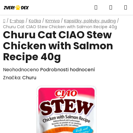
Přejít
Hledat
NÁKUP
na
obsah
KOŠÍK
Domů
/
E-shop
/
Kočka
/
Krmiva
/
Kapsičky, polévky, puding
/
Churu Cat CIAO Stew Chicken with Salmon Recipe 40g
Churu Cat CIAO Stew
Chicken with Salmon
Recipe 40g
Průměrné
Neohodnoceno
Podrobnosti hodnocení
hodnocení
Značka:
Churu
produktu
je
0,0
z
5
hvězdiček.