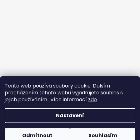
Tento web používá soubory cookie. Dalším
procházením tohoto webu vyjadřujete souhlas s
jejich používáním.. Více informací
zde
.
Nastavení
Tvorba e-shopu
: Ondřej Doležal
Vytvořil Shoptet
Odmítnout
Souhlasím
Copyright 2026
Zveridex
. Všechna práva
Dovolená do 17.8.