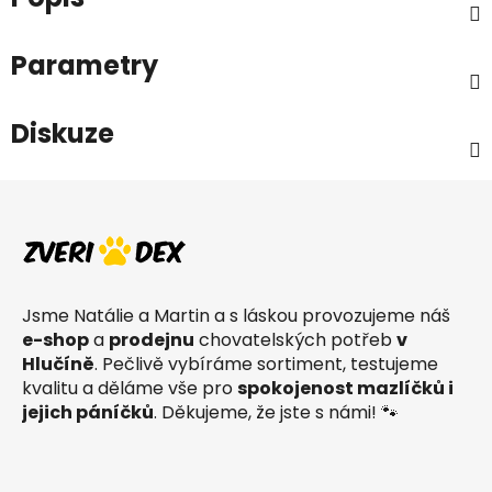
Parametry
Diskuze
Z
á
p
a
t
Jsme Natálie a Martin a s láskou provozujeme náš
í
e-shop
a
prodejnu
chovatelských potřeb
v
Hlučíně
. Pečlivě vybíráme sortiment, testujeme
kvalitu a děláme vše pro
spokojenost mazlíčků i
jejich páníčků
. Děkujeme, že jste s námi! 🐾