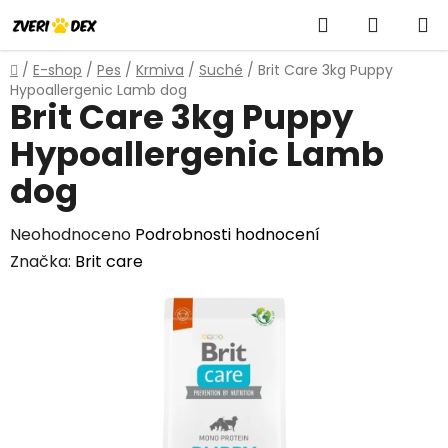
Přejít
Hledat
NÁKUP
na
obsah
KOŠÍK
Domů
/
E-shop
/
Pes
/
Krmiva
/
Suché
/
Brit Care 3kg Puppy
Hypoallergenic Lamb dog
Brit Care 3kg Puppy
Hypoallergenic Lamb
dog
Průměrné
Neohodnoceno
Podrobnosti hodnocení
hodnocení
Značka:
Brit care
produktu
je
0,0
z
5
hvězdiček.