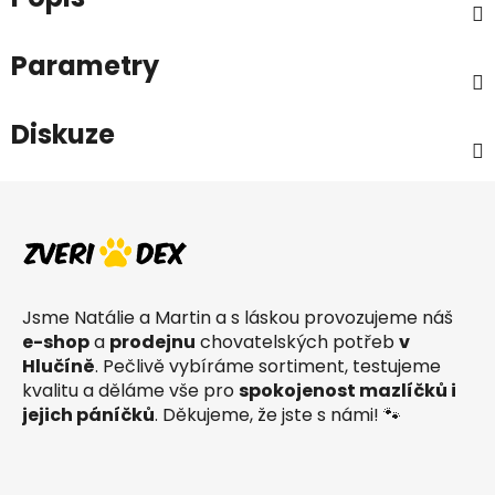
Parametry
Diskuze
Z
á
p
a
t
Jsme Natálie a Martin a s láskou provozujeme náš
í
e-shop
a
prodejnu
chovatelských potřeb
v
Hlučíně
. Pečlivě vybíráme sortiment, testujeme
kvalitu a děláme vše pro
spokojenost mazlíčků i
jejich páníčků
. Děkujeme, že jste s námi! 🐾