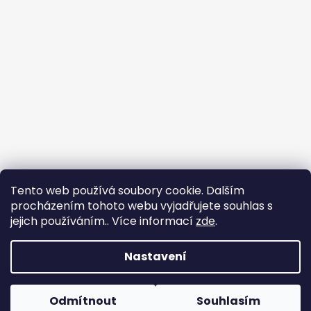
Tento web používá soubory cookie. Dalším
procházením tohoto webu vyjadřujete souhlas s
jejich používáním.. Více informací
zde
.
Nastavení
Tvorba e-shopu
: Ondřej Doležal
Vytvořil Shoptet
Odmítnout
Souhlasím
Copyright 2026
Zveridex
. Všechna práva
Dovolená do 17.8.