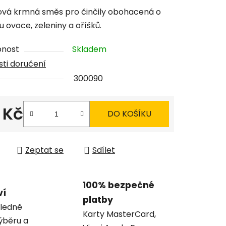
tu
vá krmná směs pro činčily obohacená o
u ovoce, zeleniny a oříšků.
pnost
Skladem
ti doručení
ček.
300090
 Kč
DO KOŠÍKU
 cena:
Zeptat se
Sdílet
100% bezpečné
ví
platby
ledně
Karty MasterCard,
ýběru a