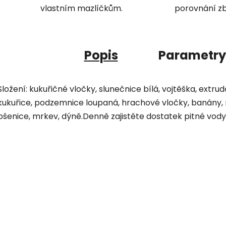
vlastním mazlíčkům.
porovnání zb
Popis
Parametry
Složení: kukuřičné vločky, slunečnice bílá, vojtěška, extru
kukuřice, podzemnice loupaná, hrachové vločky, banány, roz
pšenice, mrkev, dýně.Denně zajistěte dostatek pitné vody