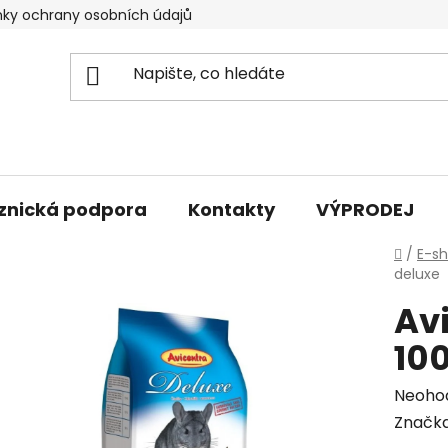
ky ochrany osobních údajů
znická podpora
Kontakty
VÝPRODEJ
Domů
/
E-s
deluxe
Avi
10
Průmě
Neoho
hodno
Značk