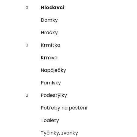
n
e
n
Hlodavci
í
Domky
p
a
Hračky
n
Krmítka
e
l
Krmiva
Napáječky
Pamlsky
Podestýlky
Potřeby na pěstění
Toalety
Tyčinky, zvonky