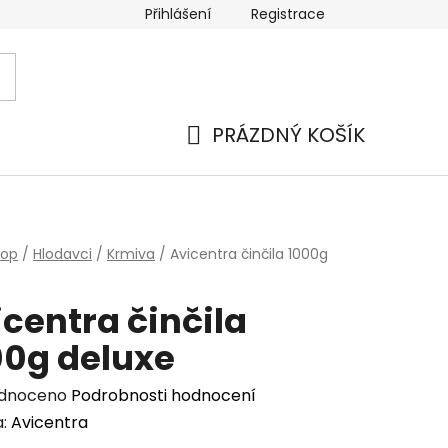
Přihlášení
Registrace
PRÁZDNÝ KOŠÍK
NÁKUPNÍ
KOŠÍK
hop
/
Hlodavci
/
Krmiva
/
Avicentra činčila 1000g
centra činčila
00g deluxe
rné
dnoceno
Podrobnosti hodnocení
cení
a:
Avicentra