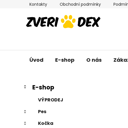
Přejít
Kontakty
Obchodní podmínky
Podmín
na
obsah
Úvod
E-shop
O nás
Záka
P
K
Přeskočit
E-shop
a
kategorie
o
t
s
VÝPRODEJ
e
t
g
Pes
r
o
a
r
Kočka
i