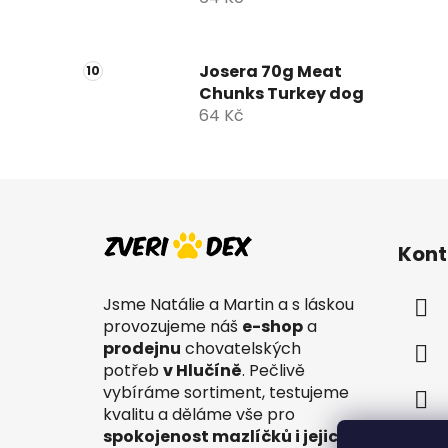
Josera 70g Meat
Chunks Turkey dog
64 Kč
Z
á
Kont
p
a
Jsme Natálie a Martin a s láskou
t
provozujeme náš
e-shop
a
í
prodejnu
chovatelských
potřeb
v Hlučíně
. Pečlivě
vybíráme sortiment, testujeme
kvalitu a děláme vše pro
spokojenost mazlíčků i jejich