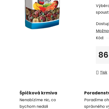
produk
Výběro
je
spoust
0,0
z
Dostu
5
Možnos
hvězdi
Kód:
86
Měrná
Tisk
Špičková krmiva
Poradenst
Nenabízíme nic, co
Poradíme oh
bychom nedali
správného v