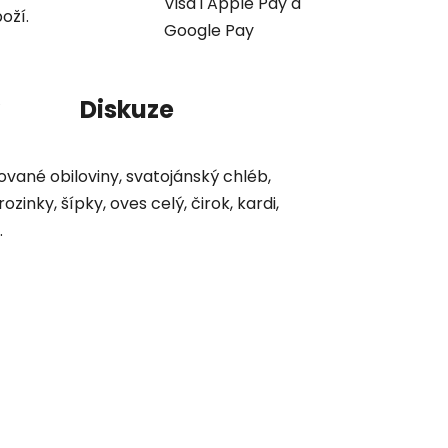
Visa i Apple Pay a
oží.
Google Pay
Diskuze
dované obiloviny, svatojánský chléb,
inky, šípky, oves celý, čirok, kardi,
.