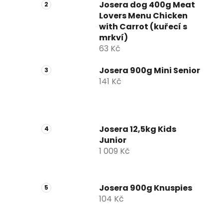
Josera dog 400g Meat
Lovers Menu Chicken
with Carrot (kuřecí s
mrkví)
63 Kč
Josera 900g Mini Senior
141 Kč
Josera 12,5kg Kids
Junior
1 009 Kč
Josera 900g Knuspies
104 Kč