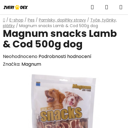
Přejít
Hledat
NÁKUP
na
obsah
KOŠÍK
Domů
/
E-shop
/
Pes
/
Pamlsky, doplňky stravy
/
Tyče, tyčinky,
plátky
/
Magnum snacks Lamb & Cod 500g dog
Magnum snacks Lamb
& Cod 500g dog
Průměrné
Neohodnoceno
Podrobnosti hodnocení
hodnocení
Značka:
Magnum
produktu
je
0,0
z
5
hvězdiček.