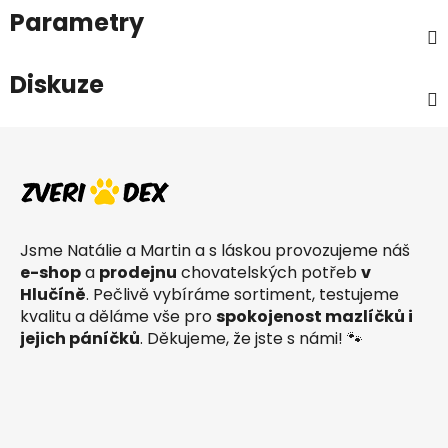
Parametry
Diskuze
Z
á
p
a
t
Jsme Natálie a Martin a s láskou provozujeme náš
í
e-shop
a
prodejnu
chovatelských potřeb
v
Hlučíně
. Pečlivě vybíráme sortiment, testujeme
kvalitu a děláme vše pro
spokojenost mazlíčků i
jejich páníčků
. Děkujeme, že jste s námi! 🐾