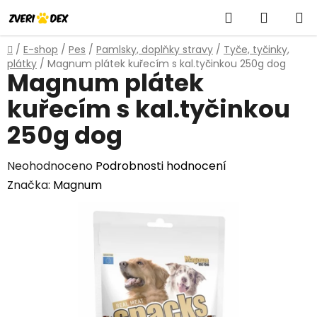
Přejít
Hledat
NÁKUP
na
obsah
KOŠÍK
Domů
/
E-shop
/
Pes
/
Pamlsky, doplňky stravy
/
Tyče, tyčinky,
plátky
/
Magnum plátek kuřecím s kal.tyčinkou 250g dog
Magnum plátek
kuřecím s kal.tyčinkou
250g dog
Průměrné
Neohodnoceno
Podrobnosti hodnocení
hodnocení
Značka:
Magnum
produktu
je
0,0
z
5
hvězdiček.