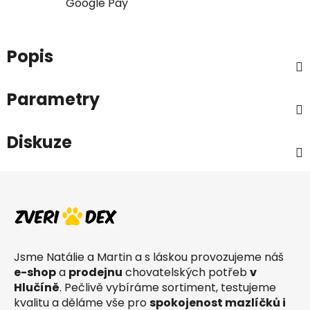
Google Pay
Popis
Parametry
Diskuze
Z
á
p
a
t
Jsme Natálie a Martin a s láskou provozujeme náš
í
e-shop
a
prodejnu
chovatelských potřeb
v
Hlučíně
. Pečlivě vybíráme sortiment, testujeme
kvalitu a děláme vše pro
spokojenost mazlíčků i