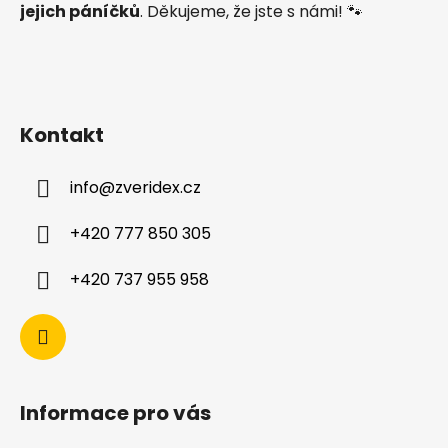
jejich páníčků
. Děkujeme, že jste s námi! 🐾
Kontakt
info
@
zveridex.cz
+420 777 850 305
+420 737 955 958
Informace pro vás