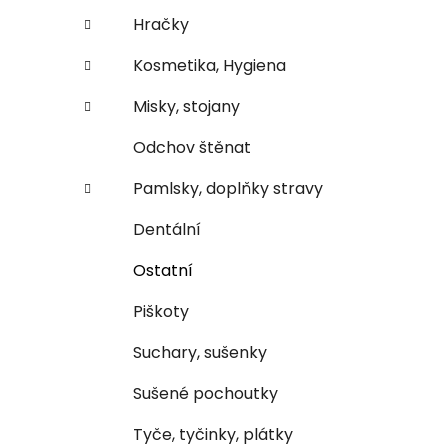
n
e
n
Hračky
í
Kosmetika, Hygiena
p
a
Misky, stojany
n
Odchov štěnat
e
l
Pamlsky, doplňky stravy
Dentální
Ostatní
Piškoty
Suchary, sušenky
Sušené pochoutky
Tyče, tyčinky, plátky