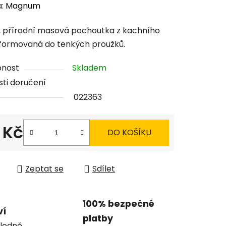
cení
a:
Magnum
tu
 přírodní masová pochoutka z kachního
formovaná do tenkých proužků.
pnost
Skladem
ti doručení
ček.
022363
 Kč
DO KOŠÍKU
 cena:
Zeptat se
Sdílet
100% bezpečné
ví
platby
ledně