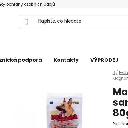
ky ochrany osobních údajů
znická podpora
Kontakty
VÝPRODEJ
Domů
/
E-s
Magnum
Ma
sa
80
Průmě
Neoho