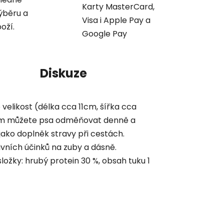
Karty MasterCard,
ýběru a
Visa i Apple Pay a
oží.
Google Pay
Diskuze
velikost (délka cca 11cm, šířka cca
kem můžete psa odměňovat denně a
jako doplněk stravy při cestách.
tivních účinků na zuby a dásně.
složky: hrubý protein 30 %, obsah tuku 1