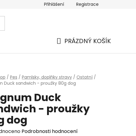
Přihlášení
Registrace
PRÁZDNÝ KOŠÍK
NÁKUPNÍ
KOŠÍK
hop
/
Pes
/
Pamlsky, doplňky stravy
/
Ostatní
/
 Duck sandwich - proužky 80g dog
gnum Duck
ndwich - proužky
g dog
rné
dnoceno
Podrobnosti hodnocení