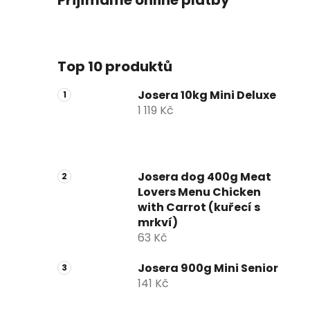
Přijímáme online platby
Top 10 produktů
Josera 10kg Mini Deluxe
1 119 Kč
Josera dog 400g Meat
Lovers Menu Chicken
with Carrot (kuřecí s
mrkví)
63 Kč
Josera 900g Mini Senior
141 Kč