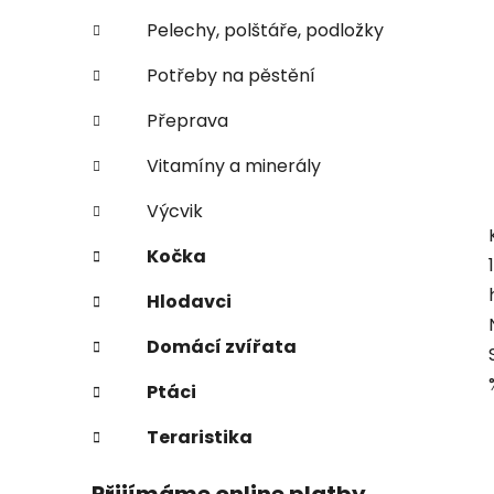
Pelechy, polštáře, podložky
Potřeby na pěstění
Přeprava
Vitamíny a minerály
Výcvik
Kočka
Hlodavci
Domácí zvířata
Ptáci
Teraristika