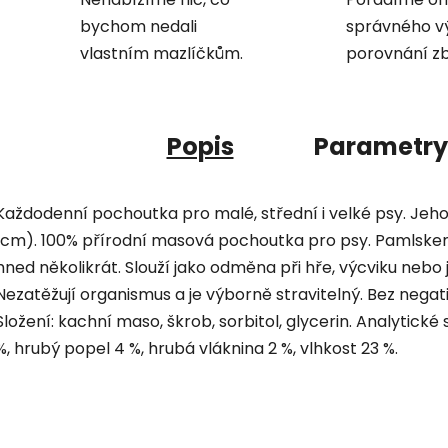
bychom nedali
správného v
vlastním mazlíčkům.
porovnání zb
Popis
Parametry
Každodenní pochoutka pro malé, střední i velké psy. Jeho 
1cm). 100% přírodní masová pochoutka pro psy. Pamls
hned několikrát. Slouží jako odměna při hře, výcviku nebo 
Nezatěžují organismus a je výborně stravitelný. Bez nega
Složení: kachní maso, škrob, sorbitol, glycerin. Analytické 
%, hrubý popel 4 %, hrubá vláknina 2 %, vlhkost 23 %.