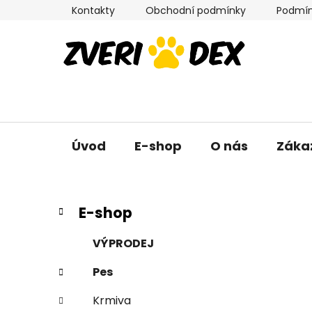
Přejít
Kontakty
Obchodní podmínky
Podmín
na
obsah
Úvod
E-shop
O nás
Záka
P
K
Přeskočit
E-shop
a
kategorie
o
t
s
VÝPRODEJ
e
t
g
Pes
r
o
a
r
Krmiva
i