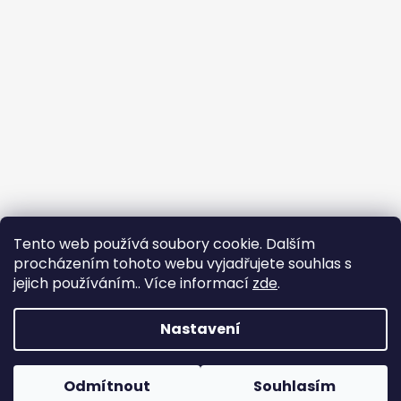
Tento web používá soubory cookie. Dalším
procházením tohoto webu vyjadřujete souhlas s
jejich používáním.. Více informací
zde
.
Nastavení
Tvorba e-shopu
: Ondřej Doležal
Vytvořil Shoptet
Odmítnout
Souhlasím
Copyright 2026
Zveridex
. Všechna práva
Dovolená do 17.8.