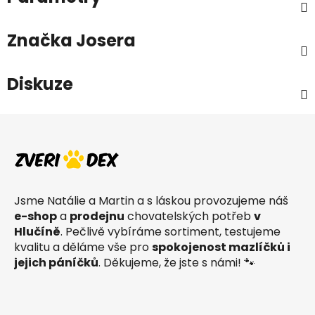
Značka
Josera
Diskuze
Z
á
p
a
t
Jsme Natálie a Martin a s láskou provozujeme náš
í
e-shop
a
prodejnu
chovatelských potřeb
v
Hlučíně
. Pečlivě vybíráme sortiment, testujeme
kvalitu a děláme vše pro
spokojenost mazlíčků i
jejich páníčků
. Děkujeme, že jste s námi! 🐾