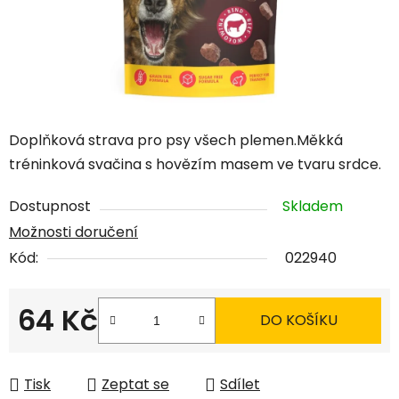
Doplňková strava pro psy všech plemen.Měkká
tréninková svačina s hovězím masem ve tvaru srdce.
Dostupnost
Skladem
Možnosti doručení
Kód:
022940
64 Kč
DO KOŠÍKU
Měrná cena:
Tisk
Zeptat se
Sdílet