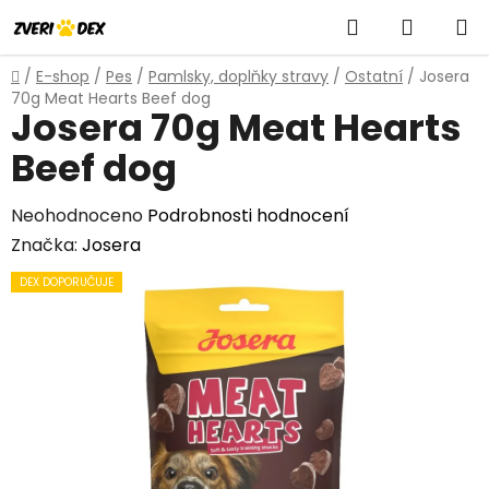
Přejít
Hledat
NÁKUP
na
obsah
KOŠÍK
Domů
/
E-shop
/
Pes
/
Pamlsky, doplňky stravy
/
Ostatní
/
Josera
70g Meat Hearts Beef dog
Josera 70g Meat Hearts
Beef dog
Průměrné
Neohodnoceno
Podrobnosti hodnocení
hodnocení
Značka:
Josera
produktu
DEX DOPORUČUJE
je
0,0
z
5
hvězdiček.