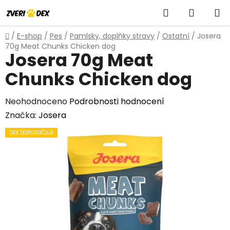
Přejít
Hledat
NÁKUP
na
obsah
KOŠÍK
Domů
/
E-shop
/
Pes
/
Pamlsky, doplňky stravy
/
Ostatní
/
Josera
70g Meat Chunks Chicken dog
Josera 70g Meat
Chunks Chicken dog
Průměrné
Neohodnoceno
Podrobnosti hodnocení
hodnocení
Značka:
Josera
produktu
DEX DOPORUČUJE
je
0,0
z
5
hvězdiček.