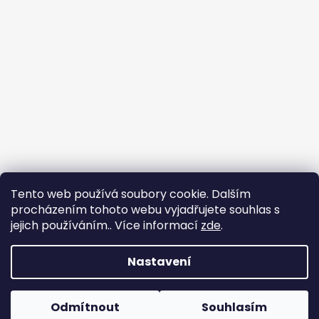
Tento web používá soubory cookie. Dalším
procházením tohoto webu vyjadřujete souhlas s
jejich používáním.. Více informací
zde
.
Nastavení
Tvorba e-shopu
: Ondřej Doležal
Vytvořil Shoptet
Odmítnout
Souhlasím
Copyright 2026
Zveridex
. Všechna práva
Dovolená do 17.8.