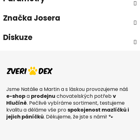
Značka
Josera
Diskuze
Z
á
p
a
t
Jsme Natálie a Martin a s láskou provozujeme náš
í
e-shop
a
prodejnu
chovatelských potřeb
v
Hlučíně
. Pečlivě vybíráme sortiment, testujeme
kvalitu a děláme vše pro
spokojenost mazlíčků i
jejich páníčků
. Děkujeme, že jste s námi! 🐾