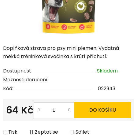
Doplňková strava pro psy mini plemen. Vydatná
měkká tréninková svačinka s krůtí příchutí.
Dostupnost
Skladem
Možnosti doručení
Kód:
022943
64 Kč
DO KOŠÍKU
Měrná cena:
Tisk
Zeptat se
Sdílet