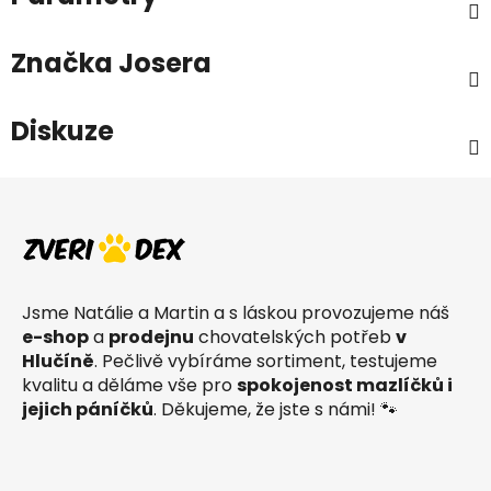
Značka
Josera
Diskuze
Z
á
p
a
t
Jsme Natálie a Martin a s láskou provozujeme náš
í
e-shop
a
prodejnu
chovatelských potřeb
v
Hlučíně
. Pečlivě vybíráme sortiment, testujeme
kvalitu a děláme vše pro
spokojenost mazlíčků i
jejich páníčků
. Děkujeme, že jste s námi! 🐾