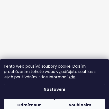
Tento web používá soubory cookie. Dalším
procházením tohoto webu vyjadřujete souhlas s
jejich používáním.. Více informací
zde
.
Nastavení
Tvorba e-shopu
: Ondřej Doležal
Vytvořil Shoptet
Odmítnout
Souhlasím
Copyright 2026
Zveridex
. Všechna práva
Dovolená do 17.8.