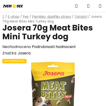
Přejít
Hledat
NÁKUP
na
obsah
KOŠÍK
Domů
/
E-shop
/
Pes
/
Pamlsky, doplňky stravy
/
Ostatní
/
Josera
70g Meat Bites Mini Turkey dog
Josera 70g Meat Bites
Mini Turkey dog
Průměrné
Neohodnoceno
Podrobnosti hodnocení
hodnocení
Značka:
Josera
produktu
DEX DOPORUČUJE
je
0,0
z
5
hvězdiček.