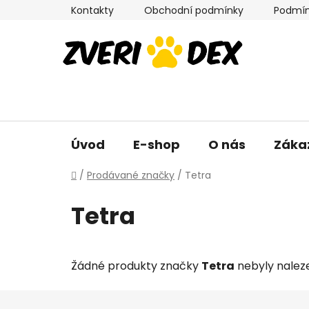
Přejít
Kontakty
Obchodní podmínky
Podmín
na
obsah
Úvod
E-shop
O nás
Záka
Domů
/
Prodávané značky
/
Tetra
Tetra
Žádné produkty značky
Tetra
nebyly naleze