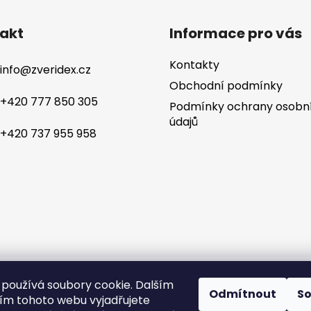
akt
Informace pro vás
Kontakty
info
@
zveridex.cz
Obchodní podmínky
+420 777 850 305
Podmínky ochrany osobn
údajů
+420 737 955 958
yhrazena.
Tvorba 
používá soubory cookie. Dalším
Odmítnout
S
m tohoto webu vyjadřujete