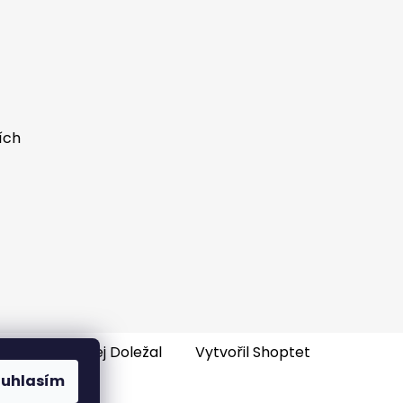
ích
e-shopu
: Ondřej Doležal
Vytvořil Shoptet
ouhlasím