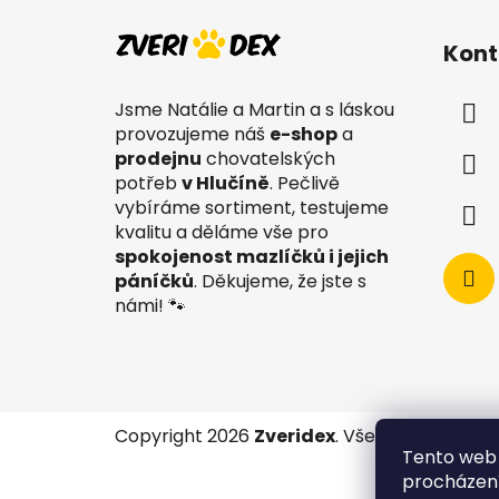
Z
á
Kont
p
a
Jsme Natálie a Martin a s láskou
t
provozujeme náš
e-shop
a
í
prodejnu
chovatelských
potřeb
v Hlučíně
. Pečlivě
vybíráme sortiment, testujeme
kvalitu a děláme vše pro
spokojenost mazlíčků i jejich
páníčků
. Děkujeme, že jste s
námi! 🐾
Copyright 2026
Zveridex
. Všechna práva v
Tento web 
procházení