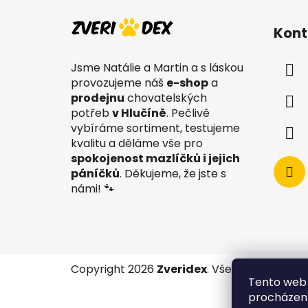
Z
á
Kont
p
a
Jsme Natálie a Martin a s láskou
t
provozujeme náš
e-shop
a
í
prodejnu
chovatelských
potřeb
v Hlučíně
. Pečlivě
vybíráme sortiment, testujeme
kvalitu a děláme vše pro
spokojenost mazlíčků i jejich
páníčků
. Děkujeme, že jste s
námi! 🐾
Copyright 2026
Zveridex
. Všechna práva v
Tento web 
procházení