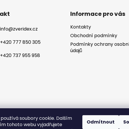
akt
Informace pro vás
Kontakty
info
@
zveridex.cz
Obchodní podmínky
+420 777 850 305
Podmínky ochrany osobn
údajů
+420 737 955 958
yhrazena.
Tvorba 
používá soubory cookie. Dalším
Odmítnout
S
m tohoto webu vyjadřujete