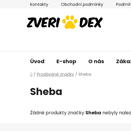
Přejít
Kontakty
Obchodní podmínky
Podmín
na
obsah
Úvod
E-shop
O nás
Záka
Domů
/
Prodávané značky
/
Sheba
Sheba
Žádné produkty značky
Sheba
nebyly naleze