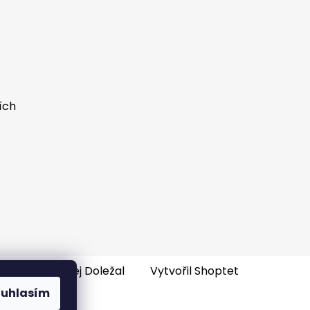
ích
e-shopu
: Ondřej Doležal
Vytvořil Shoptet
ouhlasím