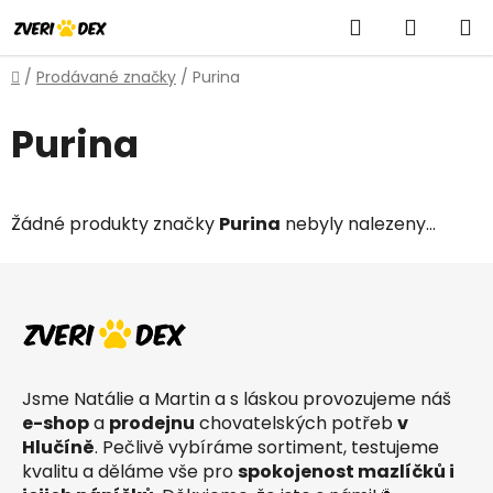
Přejít
Hledat
NÁKUP
na
obsah
KOŠÍK
Domů
/
Prodávané značky
/
Purina
Purina
Žádné produkty značky
Purina
nebyly nalezeny...
Z
á
p
a
t
Jsme Natálie a Martin a s láskou provozujeme náš
í
e-shop
a
prodejnu
chovatelských potřeb
v
Hlučíně
. Pečlivě vybíráme sortiment, testujeme
kvalitu a děláme vše pro
spokojenost mazlíčků i