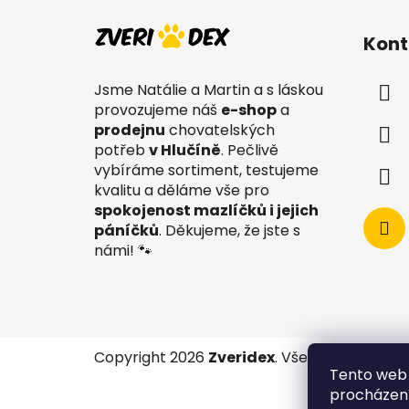
Z
á
Kont
p
a
Jsme Natálie a Martin a s láskou
t
provozujeme náš
e-shop
a
í
prodejnu
chovatelských
potřeb
v Hlučíně
. Pečlivě
vybíráme sortiment, testujeme
kvalitu a děláme vše pro
spokojenost mazlíčků i jejich
páníčků
. Děkujeme, že jste s
námi! 🐾
Copyright 2026
Zveridex
. Všechna práva v
Tento web 
procházení