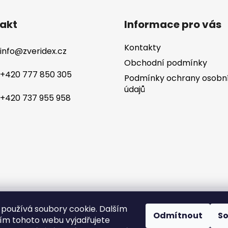
akt
Informace pro vás
Kontakty
info
@
zveridex.cz
Obchodní podmínky
+420 777 850 305
Podmínky ochrany osobn
údajů
+420 737 955 958
yhrazena.
Tvorba 
používá soubory cookie. Dalším
Odmítnout
S
m tohoto webu vyjadřujete