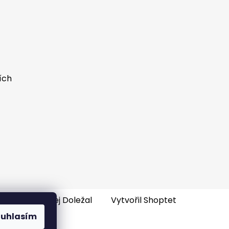
ích
e-shopu
: Ondřej Doležal
Vytvořil Shoptet
ouhlasím