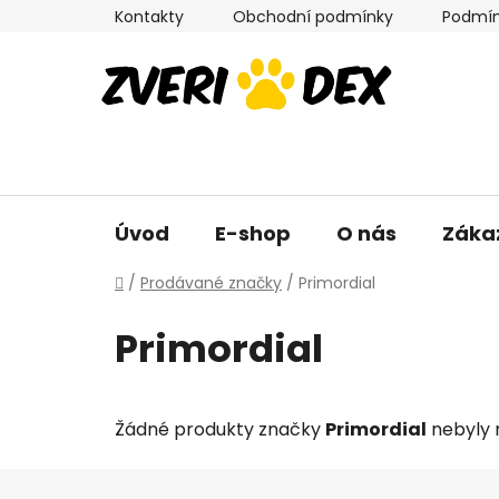
Přejít
Kontakty
Obchodní podmínky
Podmín
na
obsah
Úvod
E-shop
O nás
Záka
Domů
/
Prodávané značky
/
Primordial
Primordial
Žádné produkty značky
Primordial
nebyly n